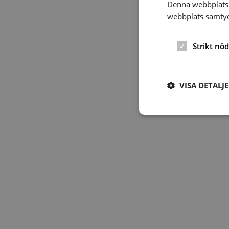
Denna webbplats 
webbplats samtyck
Strikt nö
VISA DETALJ
Strikt nödvändiga ka
användas ordentligt 
Namn
hrf-popup-closed-*