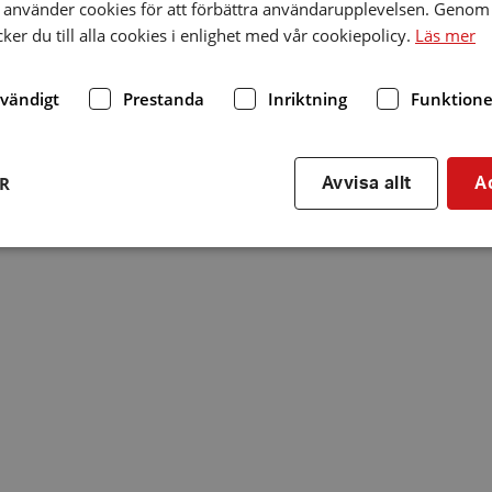
använder cookies för att förbättra användarupplevelsen. Genom 
er du till alla cookies i enlighet med vår cookiepolicy.
Läs mer
dvändigt
Prestanda
Inriktning
Funktione
ER
Avvisa allt
A
Strikt nödvändigt
Prestanda
Inriktning
Funktioner
kor tillåter kärnwebbplatsfunktioner som användarinloggning och kontohantering. We
utan strikt nödvändiga cookies.
Leverantör
/
Utgång
Beskrivning
Domän
hrf.se
Session
Används för att spara va
stänger en notis. Denna c
ingen information som k
identifiering av använda