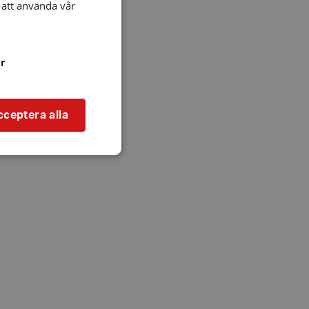
att använda vår
r
cceptera alla
bbplatsen kan inte
l när användaren
ookie innehåller
an användas för
ren