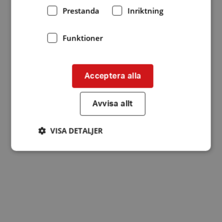
Prestanda
Inriktning
Funktioner
Acceptera alla
Avvisa allt
VISA DETALJER
Strikt nödvändigt
Prestanda
Inriktning
Funktioner
Strikt nödvändiga kakor tillåter
kärnwebbplatsfunktioner som användarinloggning
och kontohantering. Webbplatsen kan inte