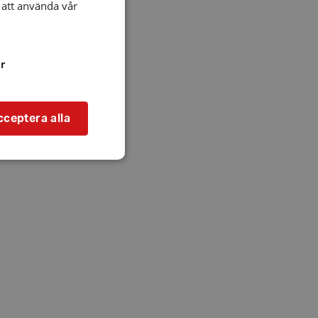
att använda vår
r
cceptera alla
bbplatsen kan inte
l när användaren
ookie innehåller
an användas för
ren