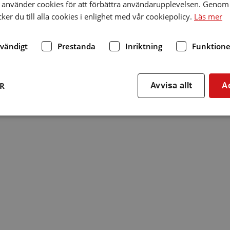
använder cookies för att förbättra användarupplevelsen. Genom 
er du till alla cookies i enlighet med vår cookiepolicy.
Läs mer
dvändigt
Prestanda
Inriktning
Funktione
ER
Avvisa allt
A
Strikt nödvändigt
Prestanda
Inriktning
Funktioner
kor tillåter kärnwebbplatsfunktioner som användarinloggning och kontohantering. We
utan strikt nödvändiga cookies.
Leverantör
/
Utgång
Beskrivning
Domän
hrf.se
Session
Används för att spara va
stänger en notis. Denna c
ingen information som k
identifiering av använda