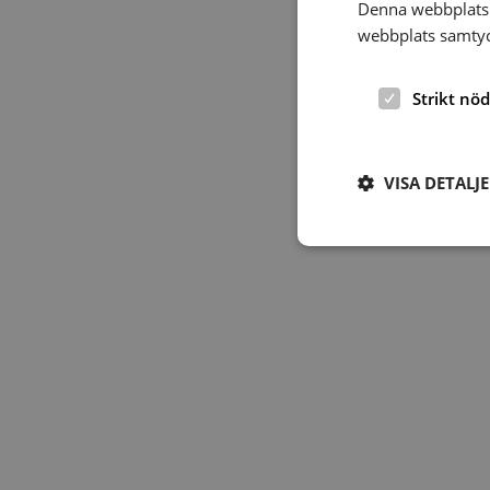
Denna webbplats 
webbplats samtyck
Strikt nö
VISA DETALJ
Strikt nödvändiga ka
användas ordentligt 
Namn
hrf-popup-closed-*