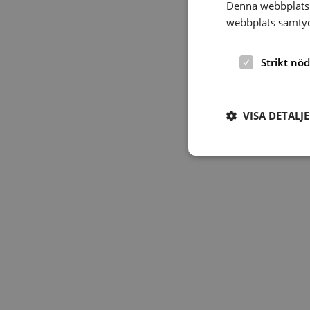
Denna webbplats 
webbplats samtyck
Strikt nö
VISA DETALJ
Strikt nödvändiga ka
användas ordentligt 
Namn
hrf-popup-closed-*