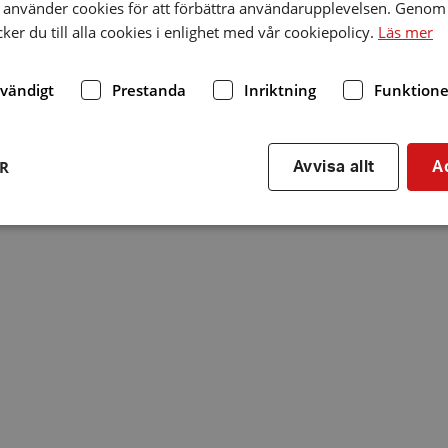
använder cookies för att förbättra användarupplevelsen. Genom 
er du till alla cookies i enlighet med vår cookiepolicy.
Läs mer
dvändigt
Prestanda
Inriktning
Funktione
ER
Avvisa allt
A
Strikt nödvändigt
Prestanda
Inriktning
Funktioner
kor tillåter kärnwebbplatsfunktioner som användarinloggning och kontohantering. We
utan strikt nödvändiga cookies.
Leverantör
/
Utgång
Beskrivning
Domän
hrf.se
Session
Används för att spara va
stänger en notis. Denna c
ingen information som k
identifiering av använda