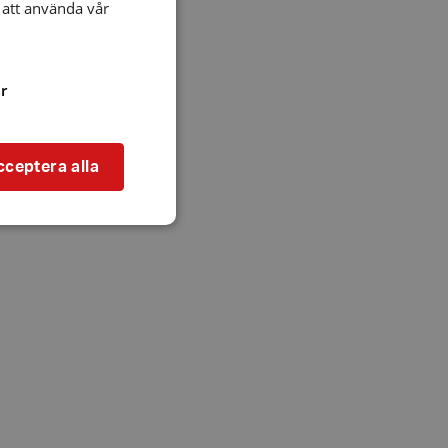
att använda vår
r
cceptera alla
bbplatsen kan inte
l när användaren
ookie innehåller
an användas för
ren