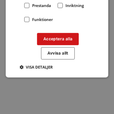
Prestanda
Inriktning
Funktioner
Acceptera alla
Avvisa allt
VISA DETALJER
Strikt nödvändigt
Prestanda
Inriktning
Funktioner
Strikt nödvändiga kakor tillåter
kärnwebbplatsfunktioner som användarinloggning
och kontohantering. Webbplatsen kan inte