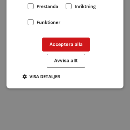
Prestanda
Inriktning
Funktioner
Acceptera alla
Avvisa allt
VISA DETALJER
Strikt nödvändigt
Prestanda
Inriktning
Funktioner
Strikt nödvändiga kakor tillåter
kärnwebbplatsfunktioner som användarinloggning
och kontohantering. Webbplatsen kan inte