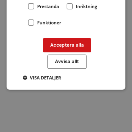
Prestanda
Inriktning
Funktioner
Acceptera alla
Avvisa allt
VISA DETALJER
Strikt nödvändigt
Prestanda
Inriktning
Funktioner
Strikt nödvändiga kakor tillåter
kärnwebbplatsfunktioner som användarinloggning
och kontohantering. Webbplatsen kan inte