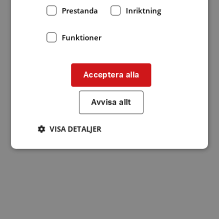
Prestanda
Inriktning
Funktioner
Acceptera alla
Avvisa allt
VISA DETALJER
Strikt nödvändigt
Prestanda
Inriktning
Funktioner
Strikt nödvändiga kakor tillåter
kärnwebbplatsfunktioner som användarinloggning
och kontohantering. Webbplatsen kan inte