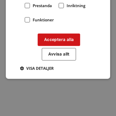
Prestanda
Inriktning
Funktioner
Acceptera alla
Avvisa allt
VISA DETALJER
Strikt nödvändigt
Prestanda
Inriktning
Funktioner
Strikt nödvändiga kakor tillåter
kärnwebbplatsfunktioner som användarinloggning
och kontohantering. Webbplatsen kan inte