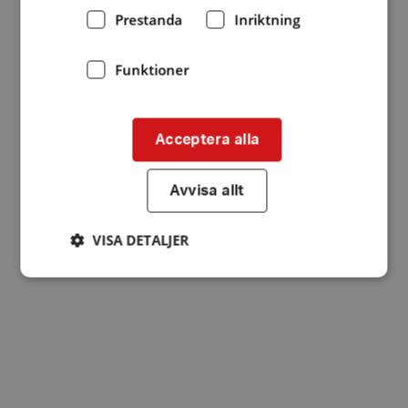
Prestanda
Inriktning
Funktioner
Acceptera alla
Avvisa allt
VISA DETALJER
Strikt nödvändigt
Prestanda
Inriktning
Funktioner
Strikt nödvändiga kakor tillåter
kärnwebbplatsfunktioner som användarinloggning
och kontohantering. Webbplatsen kan inte