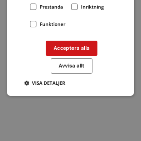
Prestanda
Inriktning
Funktioner
Acceptera alla
Avvisa allt
VISA DETALJER
Strikt nödvändigt
Prestanda
Inriktning
Funktioner
Strikt nödvändiga kakor tillåter
kärnwebbplatsfunktioner som användarinloggning
och kontohantering. Webbplatsen kan inte