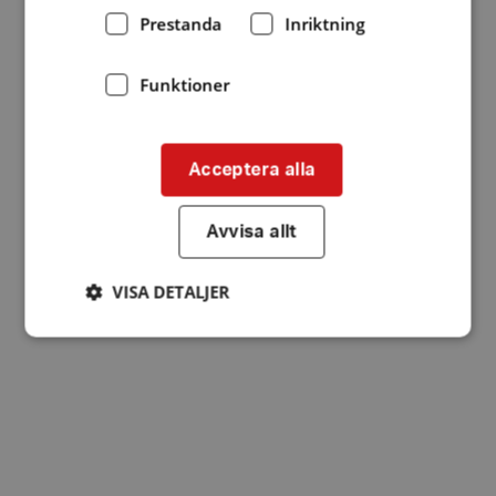
Prestanda
Inriktning
Funktioner
Acceptera alla
Avvisa allt
VISA DETALJER
Strikt nödvändigt
Prestanda
Inriktning
Funktioner
Strikt nödvändiga kakor tillåter
kärnwebbplatsfunktioner som användarinloggning
och kontohantering. Webbplatsen kan inte