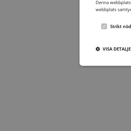
Denna webbplats 
webbplats samtyck
Strikt nö
VISA DETALJ
Strikt nödvändiga ka
användas ordentligt 
Namn
hrf-popup-closed-*