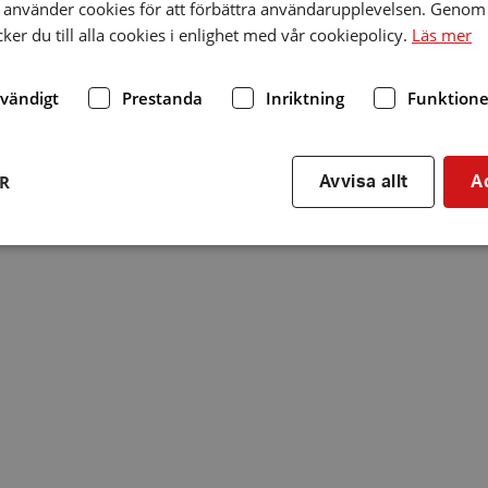
använder cookies för att förbättra användarupplevelsen. Genom 
er du till alla cookies i enlighet med vår cookiepolicy.
Läs mer
dvändigt
Prestanda
Inriktning
Funktione
ER
Avvisa allt
A
Strikt nödvändigt
Prestanda
Inriktning
Funktioner
kor tillåter kärnwebbplatsfunktioner som användarinloggning och kontohantering. We
utan strikt nödvändiga cookies.
Leverantör
/
Utgång
Beskrivning
Domän
hrf.se
Session
Används för att spara va
stänger en notis. Denna c
ingen information som k
identifiering av använda