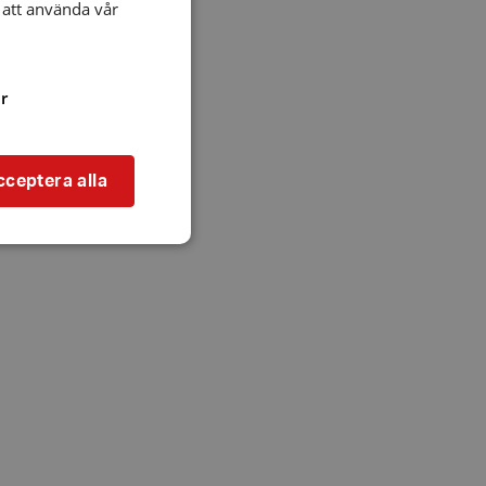
att använda vår
r
cceptera alla
bbplatsen kan inte
l när användaren
ookie innehåller
an användas för
ren