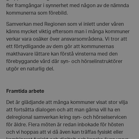
fler framgångar i synnerhet med någon av de nämnda
Strikt nödvändiga kakor tillåter
kommunerna som förebild.
kärnwebbplatsfunktioner som användarinloggning
och kontohantering. Webbplatsen kan inte
användas ordentligt utan strikt nödvändiga cookies.
Samverkan med Regionen som vi inlett under våren
känns mycket viktig eftersom man i många kommuner
Leverantör
/
Namn
Domän
verkar vara osäker över ansvarsområdena. Vi tror att
ett förtydligande av dem gör att kommunernas
hrf-popup-closed-*
hrf.se
makthavare lättare kan förstå vinsterna med den
förebyggande vård där syn- och hörselinstruktörer
utgör en naturlig del.
Framtida arbete
wordpress_test_cookie
Automattic
Inc.
Det är glädjande att många kommuner visat stor vilja
hrf.se
att fortsätta dialogen och att man gärna vill ha en
delregional samverkan kring syn- och hörselservicen
Google
för äldre. Flera möten är redan inbokade för hösten
Privacy Policy
och vi hoppas att vi då även kan träffas fysiskt eller
PHPSESSID
PHP.net
hrf.se