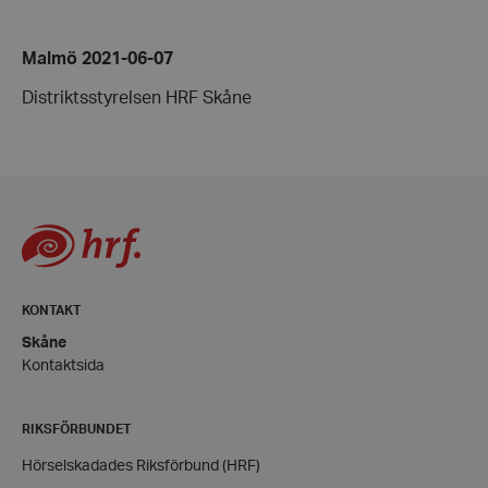
woocommerce_items_in_cart
Automattic
Inc.
Malmö 2021-06-07
hrf.se
Distriktsstyrelsen HRF Skåne
woocommerce_cart_hash
Automattic
Inc.
hrf.se
wp_woocommerce_session_[abcdef0123456789]
hrf.se
{32}
KONTAKT
Skåne
Kontaktsida
woocommerce_recently_viewed
Automattic
RIKSFÖRBUNDET
Inc.
hrf.se
Hörselskadades Riksförbund (HRF)
wc_cart_created
hrf.se