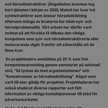
och hörselinstruktörer. (Ängel­holms kommun tog
bort tjänsten i början av 2020, Malmö har kvar två
syn­instruktörer som önskar hörselutbildning
eftersom många av brukarna har både syn- och
hörselproblematik).
Vårt arbete har därför varit
inriktat på att försöka få tillbaka den viktiga
kompetens som syn- och hörselinstruktörerna eller
motsvarande utgör framför att säkerställa att de
finns kvar.
En projektledare anställdes på 25 % som fick
kompetensutveckling genom seminarier på nationell
nivå, ”Så lyckas du med argumentationen” och
”Konsekvenser av hörselnedsättning”. Något som
varit till stor glädje för projektet. Projektledaren har
också studerat diverse rapporter och fått
information av viktiga kontaktpersoner till stöd för
påverkansarbetet.