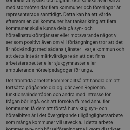
kombinerat fysiskt och digitalt och kanske även varva
med stormöten där flera kommuner och föreningar är
representerade samtidigt. Detta kan ha ett värde
eftersom en del kommuner har tankar kring att flera
kommuner skulle kunna dela på syn- och
hörselinstruktörstjänster eller motsvarande något vi
ser som positivt även om vi i förlängningen tror att det
är nödvändigt med sådana tjänster i varje kommun och
att detta inte är märkvärdigare än att det finns
arbetsterapeuter eller sjukgymnaster eller
ambulerande hörselpedagoger för unga.
Det framtida arbetet kommer alltså att handla om att
fortsätta pågående dialog, där även Regionen,
VISITOR_PRIVACY_METADATA
YouTube
.youtube.com
funktionshinderråden och andra med intresse för
frågan bör ingå, och att försöka få med ännu fler
kommuner, få dem att förstå hur viktig syn- och
hörselbiten är i det övergripande tillgänglighetsarbete
som många kommuner vill utveckla. I detta arbete
kommer syn- och hörselföreningarna liksom distriktet