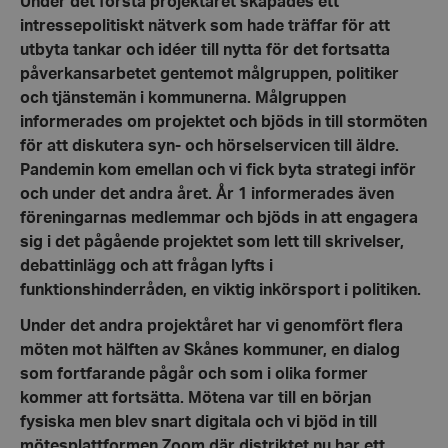
Under det första projektåret skapades ett
intressepolitiskt nätverk som hade träffar för att
utbyta tankar och idéer till nytta för det fortsatta
påverkansarbetet gentemot målgruppen, politiker
och tjänstemän i kommunerna.
Målgruppen
informerades om projektet och bjöds in till stormöten
för att diskutera syn- och hörselservicen till äldre.
Pandemin kom emellan och vi fick byta strategi inför
och under det andra året.
År 1 informerades även
föreningarnas medlemmar och bjöds in att engagera
sig i det pågående projektet som lett till skrivelser,
debattinlägg och att frågan lyfts i
funktionshinderråden, en viktig inkörsport i politiken.
Under det andra projektåret har vi genomfört flera
möten mot hälften av Skånes kommuner, en dialog
som fortfarande pågår och som i olika former
kommer att fortsätta. Mötena var till en början
fysiska men blev snart digitala och vi bjöd in till
mötesplattformen Zoom där distriktet nu har ett