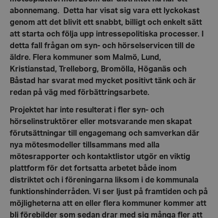
abonnemang. Detta har visat sig vara ett lyckokast
genom att det blivit ett snabbt, billigt och enkelt sätt
att starta och följa upp intressepolitiska processer. I
detta fall frågan om syn- och hörselservicen till de
äldre. Flera kommuner som Malmö, Lund,
Kristianstad, Trelleborg, Bromölla, Höganäs och
Båstad har svarat med mycket positivt tänk och är
redan på väg med förbättringsarbete.
Projektet har inte resulterat i fler syn- och
hörselinstruktörer eller motsvarande men skapat
förutsättningar till engagemang och samverkan där
nya mötesmodeller tillsammans med alla
mötesrapporter och kontaktlistor utgör en viktig
plattform för det fortsatta arbetet både inom
distriktet och i föreningarna liksom i de kommunala
funktionshinderråden. Vi ser ljust på framtiden och på
möjligheterna att en eller flera kommuner kommer att
bli förebilder som sedan drar med sig många fler att