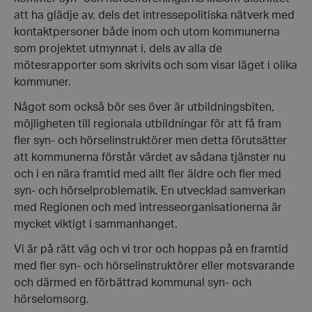
att ha glädje av, dels det intressepolitiska nätverk med
kontaktpersoner både inom och utom kommunerna
som projektet utmynnat i, dels av alla de
mötesrapporter som skrivits och som visar läget i olika
kommuner.
__cf_bm
Cloudflare
Inc.
Något som också bör ses över är utbildningsbiten,
.vimeo.com
möjligheten till regionala utbildningar för att få fram
fler syn- och hörselinstruktörer men detta förutsätter
att kommunerna förstår värdet av sådana tjänster nu
och i en nära framtid med allt fler äldre och fler med
syn- och hörselproblematik. En utvecklad samverkan
CookieScriptConsent
CookieScript
med Regionen och med intresseorganisationerna är
hrf.se
mycket viktigt i sammanhanget.
Vi är på rätt väg och vi tror och hoppas på en framtid
med fler syn- och hörselinstruktörer eller motsvarande
och därmed en förbättrad kommunal syn- och
hörselomsorg.