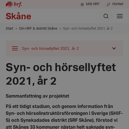
Mitt HRF
HörNet
Sök
Skåne
Visa
meny
Start
Om HRF & distrikt Skåne
Syn- och hörsellyftet 2021, år 2
Syn- och hörsellyftet 2021, år 2
Visa
undermeny
för
Syn- och hörsellyftet
2021, år 2
Sammanfattning av projektet
På ett tidigt stadium, och genom information från
Syn- och hörselinstruktörs­föreningen i Sverige (SHIF-
S) och Synskadades distrikt (SRF Skåne), förstod vi
att Skånes 33 kommuner nästan helt saknade syn-