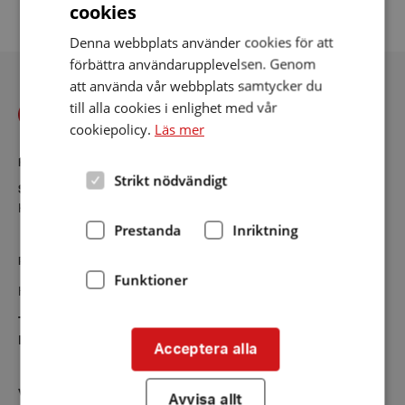
cookies
Denna webbplats använder cookies för att
förbättra användarupplevelsen. Genom
att använda vår webbplats samtycker du
till alla cookies i enlighet med vår
cookiepolicy.
Läs mer
KONTAKT
Strikt nödvändigt
Skåne
Kontaktsida
Prestanda
Inriktning
RIKSFÖRBUNDET
Funktioner
Hörselskadades Riksförbund (HRF)
Tel:
08-457 55 00 (växel)
E-post:
hrf@hrf.se
Acceptera alla
VÅRA VERKSAMHETER
Avvisa allt