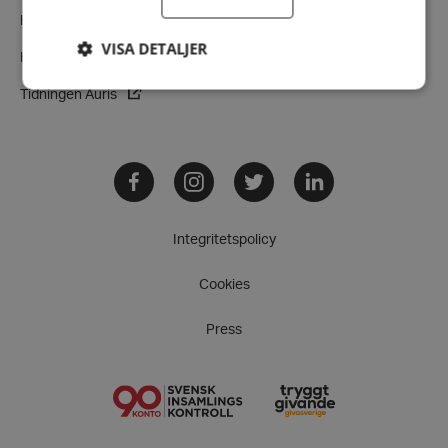
Hörsellinjen - vår rådgivningstjänst
VISA DETALJER
Hörseltestaren - testa din hörsel nu
Tidningen Auris
Strikt nödvändigt
Prestanda
Inriktning
Funktioner
Facebook
Instagram
Twitter
LinkedIn
Strikt nödvändiga kakor tillåter
kärnwebbplatsfunktioner som användarinloggning
och kontohantering. Webbplatsen kan inte
Integritetspolicy
användas ordentligt utan strikt nödvändiga cookies.
Leverantör
/
Namn
Cookies
Domän
hrf-popup-closed-*
hrf.se
Press