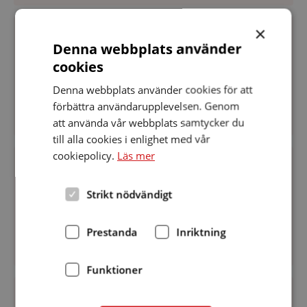
Styrelsemöte
×
digitalt
PLATS
:
Datum:
Denna webbplats använder
SKÅNE
18 maj 2026
18
cookies
Styrelsemöte digitalt
maj
2026
Denna webbplats använder cookies för att
förbättra användarupplevelsen. Genom
att använda vår webbplats samtycker du
till alla cookies i enlighet med vår
Årsmöte
cookiepolicy.
Läs mer
på
Annegården
PLATS
:
Datum:
SKÅNE
18 april 2026
i
18
Strikt nödvändigt
Årsmöte på Annegården i Lund
Lund
april
2026
Prestanda
Inriktning
Funktioner
Styrelsemöte
PLATS
:
Datum:
SKÅNE
16 mars 2026