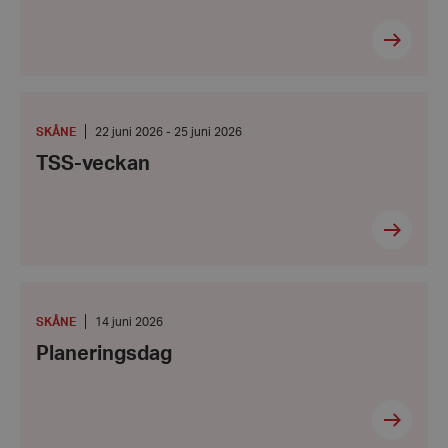
TSS-
veckan
PLATS
:
Från:
SKÅNE
22 juni 2026 - 25 juni 2026
22
TSS-veckan
juni
2026
-
Till:
25
juni
2026
Planeringsdag
PLATS
:
Datum:
SKÅNE
14 juni 2026
14
Planeringsdag
juni
2026