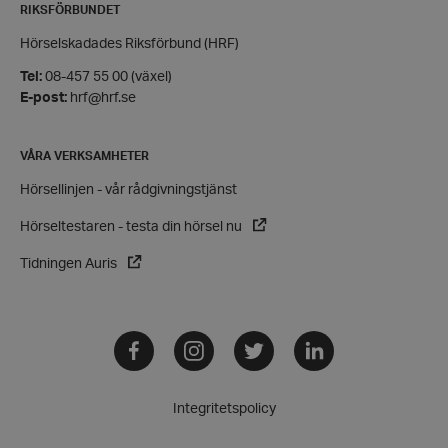
RIKSFÖRBUNDET
Hörselskadades Riksförbund (HRF)
Tel:
08-457 55 00 (växel)
E-post:
hrf@hrf.se
CookieScriptConsent
CookieScript
hrf.se
VÅRA VERKSAMHETER
Hörsellinjen - vår rådgivningstjänst
Hörseltestaren - testa din hörsel nu
Tidningen Auris
woocommerce_items_in_cart
Automattic
Inc.
hrf.se
Facebook
Instagram
Twitter
LinkedIn
woocommerce_cart_hash
Automattic
Inc.
hrf.se
Integritetspolicy