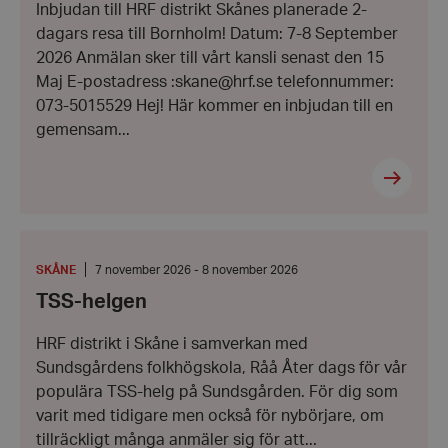
Inbjudan till HRF distrikt Skånes planerade 2-
Till:
8
dagars resa till Bornholm! Datum: 7-8 September
september
2026 Anmälan sker till vårt kansli senast den 15
2026
Maj E-postadress :skane@hrf.se telefonnummer:
073-5015529 Hej! Här kommer en inbjudan till en
gemensam...
TSS-
helgen
PLATS
:
Från:
SKÅNE
7 november 2026 - 8 november 2026
7
TSS-helgen
november
2026
-
HRF distrikt i Skåne i samverkan med
Till:
8
Sundsgårdens folkhögskola, Råå Åter dags för vår
november
populära TSS-helg på Sundsgården. För dig som
2026
varit med tidigare men också för nybörjare, om
tillräckligt många anmäler sig för att...