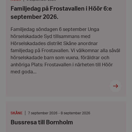
i
6
Familjedag på Frostavallen i Höör 6:e
Höör
september
6:e
2026
september 2026.
september
2026.
Familjedag söndagen 6 september Unga
hörselskadade Syd tillsammans med
Hörselskadades distrikt Skåne anordnar
familjedag på Frostavallen. Vi välkomnar alla såväl
hörselskadade barn som vuxna, föräldrar och
anhöriga Plats: Frostavallen i närheten till Höör
med goda...
Bussresa
till
Bornholm
PLATS
:
Från:
SKÅNE
7 september 2026 - 8 september 2026
7
Bussresa till Bornholm
september
2026
-