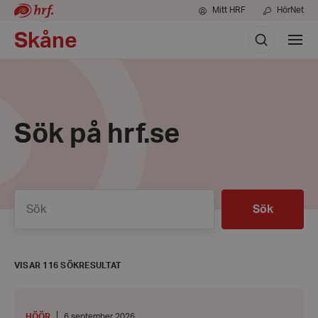
Mitt HRF
HörNet
Sök
Skåne
Visa
meny
Sök på hrf.se
Sök
Sök
VISAR 116 SÖKRESULTAT
Familjedag
på
Frostavallen
PLATS
:
Datum:
HÖÖR
6 september 2026