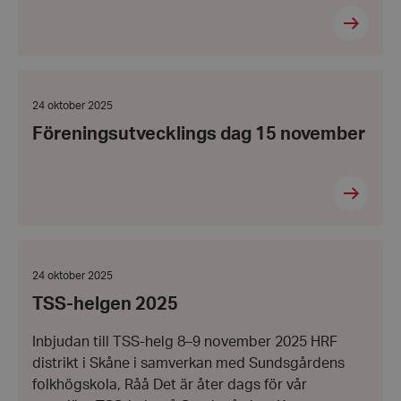
Föreningsutvecklings
dag
wordpress_test_cookie
Automattic
15
Datum:
24 oktober 2025
Inc.
november
24
hrf.se
Föreningsutvecklings dag 15 november
oktober
2025
Google
Privacy Policy
PHPSESSID
PHP.net
hrf.se
TSS-
helgen
2025
Datum:
24 oktober 2025
24
TSS-helgen 2025
oktober
2025
Inbjudan till TSS-helg 8–9 november 2025 HRF
distrikt i Skåne i samverkan med Sundsgårdens
folkhögskola, Råå Det är åter dags för vår