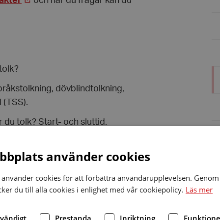
akter
och har du frågar kan du
tolk?
råkstolkning, dövblindtolkning,
d (TSS).
 du tolk? Start- och sluttid.
, läkarbesök, fotbollsträning, bröllop.
bplats använder cookies
tolk?
använder cookies för att förbättra användarupplevelsen. Genom 
 Gata, ingång, våningsplan.
er du till alla cookies i enlighet med vår cookiepolicy.
Läs mer
ren namn
dvändigt
Prestanda
Inriktning
Funktione