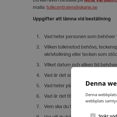
Du kan även beställa på
Mina Vårdkont
maila:
tolkcentralen@skane.se
Uppgifter att lämna vid beställning
Vad heter personen som behöver 
Vilken tolkmetod behövs, teckensp
skrivtolkning eller tecken som stö
Vilket datum och vilken tid behöver
Vad är det som ska tolkas? Exempel
Denna web
Vad heter platsen där du behöver 
Denna webbplats 
Vad är det för adress till platsen?
webbplats samtyck
Vem ska du träffa? Exempel: läka
Strikt nö