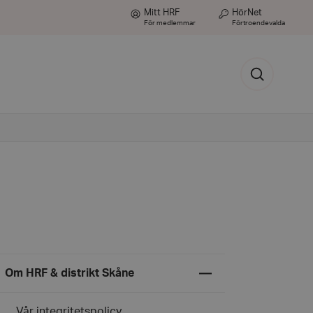
Mitt HRF
HörNet
För medlemmar
Förtroendevalda
Sök
Expandera
Om HRF & distrikt Skåne
undermeny
för
Om
Vår integritetspolicy
HRF