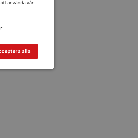
att använda vår
r
cceptera alla
bbplatsen kan inte
l när användaren
ookie innehåller
an användas för
ren