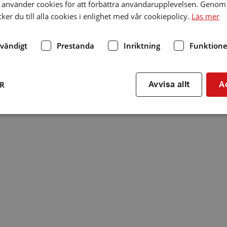
använder cookies för att förbättra användarupplevelsen. Genom 
er du till alla cookies i enlighet med vår cookiepolicy.
Läs mer
dvändigt
Prestanda
Inriktning
Funktione
ER
Avvisa allt
A
Strikt nödvändigt
Prestanda
Inriktning
Funktioner
kor tillåter kärnwebbplatsfunktioner som användarinloggning och kontohantering. We
utan strikt nödvändiga cookies.
Leverantör
/
Utgång
Beskrivning
Domän
hrf.se
Session
Används för att spara va
stänger en notis. Denna c
ingen information som k
identifiering av använda