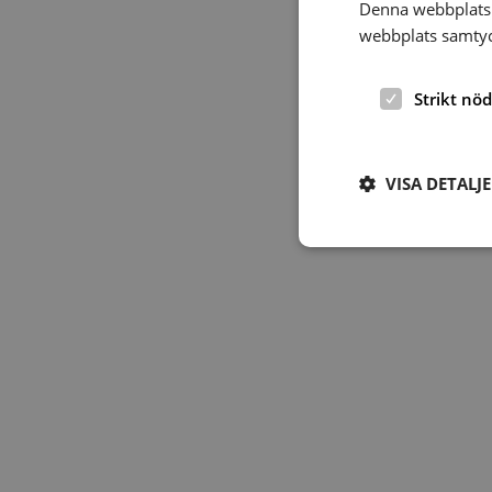
Denna webbplats 
webbplats samtyck
Strikt nö
VISA DETALJ
Strikt nödvändiga ka
användas ordentligt 
Namn
hrf-popup-closed-*