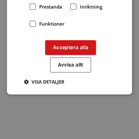
Prestanda
Inriktning
Funktioner
Acceptera alla
Avvisa allt
VISA DETALJER
Strikt nödvändigt
Prestanda
Inriktning
Funktioner
Strikt nödvändiga kakor tillåter
kärnwebbplatsfunktioner som användarinloggning
och kontohantering. Webbplatsen kan inte