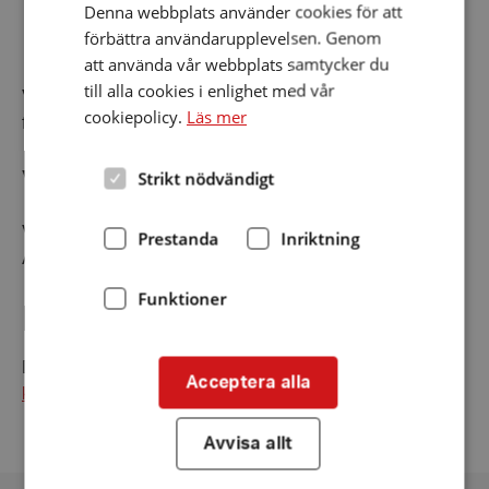
Denna webbplats använder cookies för att
förbättra användarupplevelsen. Genom
När?
att använda vår webbplats samtycker du
till alla cookies i enlighet med vår
Vi träffas oftast på tisdagar . Våra träffar annonseras i
cookiepolicy.
Läs mer
föreningens
kalender
Var?
Strikt nödvändigt
Vi träffas i föreningens lokaler på S:t Göransgatan 82
Prestanda
Inriktning
A. Närmaste tunnelbana är Fridhemsplan.
Funktioner
Har du frågor?
Du är alltid välkommen att kontakta föreningens kansli:
Acceptera alla
kansli@hrfstockholm.se
.
Avvisa allt