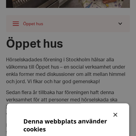
Öppet hus
Visa
undermeny
för
Öppet hus
Hörselskadades förening i Stockholm hälsar alla
välkomna till Öppet hus – en social verksamhet under
enkla former med diskussioner om allt mellan himmel
och jord. Vi fikar och har god gemenskap!
Sedan flera år tillbaka har föreningen haft denna
verksamhet för att personer med hörselskada ska
kunna träffas och byta erfarenheter. Öppet hus hålls i
×
våra lokaler på Södermalm i Stockholm.
Denna webbplats använder
Ibland bjuder vi in gästföreläsare eller har särskilda
cookies
teman.