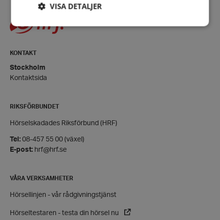
VISA DETALJER
Strikt nödvändigt
Prestanda
Inriktning
KONTAKT
Funktioner
Stockholm
Kontaktsida
Strikt nödvändiga kakor tillåter
kärnwebbplatsfunktioner som användarinloggning
och kontohantering. Webbplatsen kan inte
användas ordentligt utan strikt nödvändiga cookies.
RIKSFÖRBUNDET
Leverantör
/
Namn
Hörselskadades Riksförbund (HRF)
Domän
Tel:
08-457 55 00 (växel)
hrf-popup-closed-*
hrf.se
E-post:
hrf@hrf.se
VÅRA VERKSAMHETER
Hörsellinjen - vår rådgivningstjänst
Hörseltestaren - testa din hörsel nu
wordpress_test_cookie
Automattic