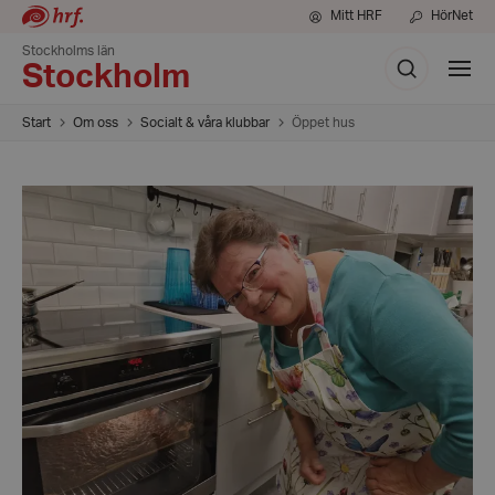
Mitt HRF
HörNet
Stockholms län
Sök
Visa
Stockholm
meny
Start
Om oss
Socialt & våra klubbar
Öppet hus