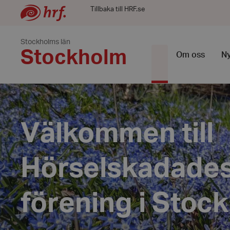
Tillbaka till HRF.se
Stockholms län
Stockholm
Om oss
Ny
Välkommen till
Hörselskadade
förening i Stoc