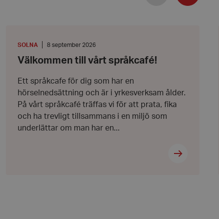
Välkommen
bbplatsen kan inte
till
vårt
PLATS
:
Datum:
SOLNA
8 september 2026
språkcafé!
8
Välkommen till vårt språkcafé!
september
2026
l när användaren
Ett språkcafe för dig som har en
ookie innehåller
an användas för
hörselnedsättning och är i yrkesverksam ålder.
ren
På vårt språkcafé träffas vi för att prata, fika
 byggda med
bbläsaren har kakor
och ha trevligt tillsammans i en miljö som
underlättar om man har en...
ikationer baserat på
allmänt identifierare
hålla variabler för
 normalt ett
nummer, hur det
kt för webbplatsen,
t bibehålla en
nvändare mellan
 att lagra
 sekretessval för