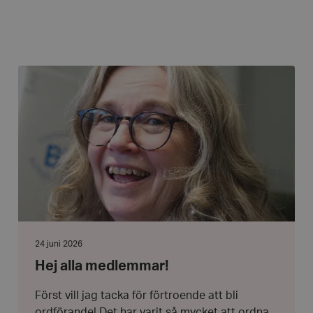
Hej
alla
medlemmar!
Datum:
24 juni 2026
24
Hej alla medlemmar!
juni
2026
Först vill jag tacka för förtroende att bli
ordförande! Det har varit så mycket att ordna