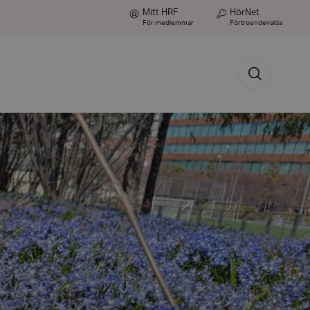
Mitt HRF
HörNet
För medlemmar
Förtroendevalda
Sök