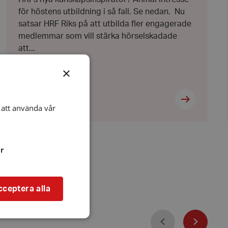
för höstens utbildning i så fall. Se nedan. Nu
satsar HRF Riks på att utbilda fler engagerade
medlemmar som vill stärka hörselskadade
att...
×
att använda vår
r
cceptera alla
Föregående
Nästa