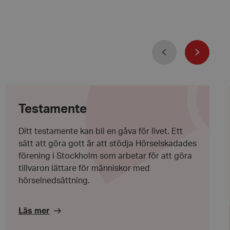
ebbplatsen. Den
 besökarens
esspolicyer och
täller att deras
tida sessioner.
att skilja mellan
Föregående
 är fördelaktigt för
Nästa
giltiga rapporter om
ebbplats.
 Cookie-Script.com-
Testamente
håg preferenserna
t är nödvändigt att
ebanner fungerar
Testamente
 avgöra när
Ditt testamente kan bli en gåva för livet. Ett
ndras.
sätt att göra gott är att stödja Hörselskadades
 avgöra när
förening i Stockholm som arbetar för att göra
ndras.
tillvaron lättare för människor med
hörselnedsättning.
rmation som
sessionens
e. För
t slumpmässigt
Läs mer
tarkt ID.
gen visade