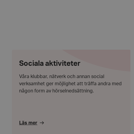
__cf_bm
CookieScriptConse
Sociala
aktiviteter
Sociala aktiviteter
woocommerce_item
Våra klubbar, nätverk och annan social
verksamhet ger möjlighet att träffa andra med
woocommerce_cart
någon form av hörselnedsättning.
wp_woocommerce_s
{32}
Läs mer
woocommerce_rece