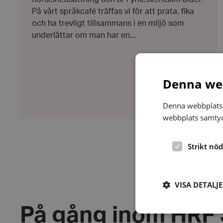
På vårt språkcafé träffas vi för att prata, fika
och ha trevligt tillsammans i en miljö som
underlättar om man har en...
Denna web
Denna webbplats 
webbplats samtyck
Strikt nö
VISA DETALJ
På gång inom HRF