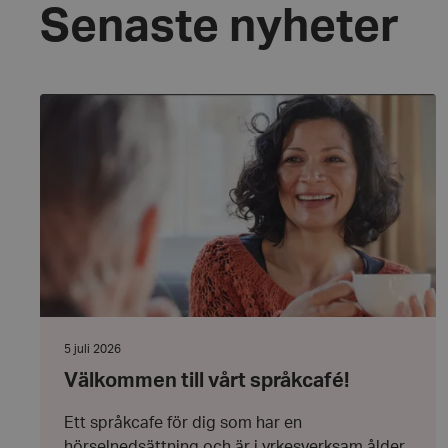
Senaste nyheter
Välkommen
till
vårt
språkcafé!
Datum:
5 juli 2026
5
Välkommen till vårt språkcafé!
juli
2026
Ett språkcafe för dig som har en
hörselnedsättning och är i yrkesverksam ålder.