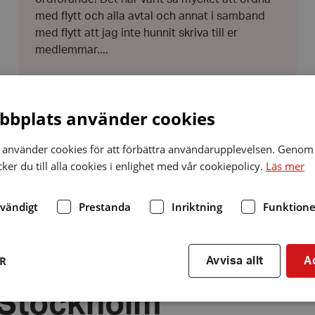
med flytt och alla avtal och annat i samband
med flytt att jag inte hunnit skriva till er
medlemmar....
bplats använder cookies
använder cookies för att förbättra användarupplevelsen. Genom 
er du till alla cookies i enlighet med vår cookiepolicy.
Läs mer
dvändigt
Prestanda
Inriktning
Funktione
Fler nyheter
ER
Avvisa allt
A
 Stockholm