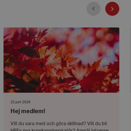
Föregående
Nästa
Hej
medlem!
Datum:
22 juni 2026
22
Hej medlem!
juni
2026
Vill du vara med och göra skillnad? Vill du bli
HRFs nya kunskapsinspiratör? Anmäl intresse