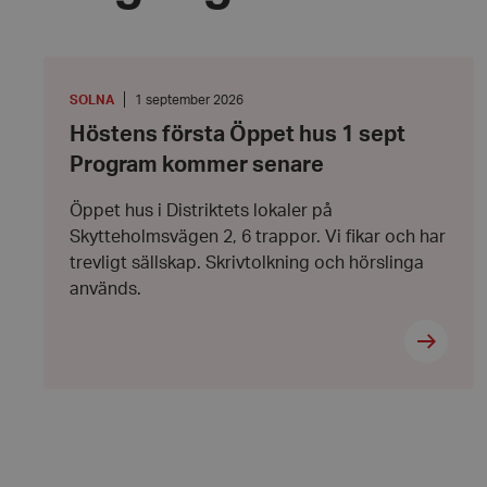
Höstens
Strikt nödvändiga ka
första
användas ordentligt 
Öppet
PLATS
:
Datum:
SOLNA
1 september 2026
hus
1
Namn
Höstens första Öppet hus 1 sept
1
september
sept
2026
Program kommer senare
hrf-popup-closed-*
Program
kommer
senare
Öppet hus i Distriktets lokaler på
Skytteholmsvägen 2, 6 trappor. Vi fikar och har
wordpress_test_coo
trevligt sällskap. Skrivtolkning och hörslinga
används.
PHPSESSID
VISITOR_PRIVACY_