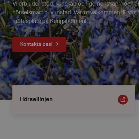
Vi erbjuder stöd, kunskap och gemenskap – och ä
hörselsmart huvudstad. Varmt välkommen till vår fi
mötesplats på Kungsholmen!
Kontakta oss!
Ingångar
Hörsellinjen
Hörsellinjen