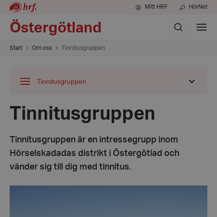
Mitt HRF
HörNet
Sök
Östergötland
Visa
meny
Start
Om oss
Tinnitusgruppen
Tinnitusgruppen
Visa
undermeny
för
Tinnitusgruppen
Tinnitusgruppen är en intressegrupp inom
Hörselskadadas distrikt i Östergötlad och
vänder sig till dig med tinnitus.