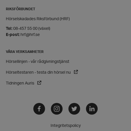
RIKSFÖRBUNDET
CookieScriptConsent
CookieScript
hrf.se
Hörselskadades Riksförbund (HRF)
Tel:
08-457 55 00 (växel)
E-post:
hrf@hrf.se
VÅRA VERKSAMHETER
Hörsellinjen - vår rådgivningstjänst
woocommerce_items_in_cart
Automattic
Inc.
hrf.se
Hörseltestaren - testa din hörsel nu
Tidningen Auris
woocommerce_cart_hash
Automattic
Inc.
hrf.se
Facebook
Instagram
Twitter
LinkedIn
wp_woocommerce_session_[abcdef0123456789]
hrf.se
{32}
Integritetspolicy