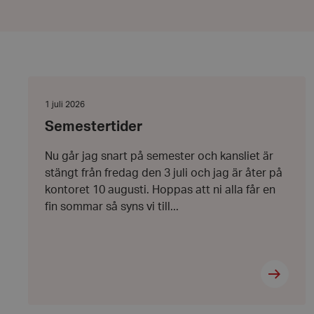
Semestertider
Datum:
1 juli 2026
1
Semestertider
juli
2026
Nu går jag snart på semester och kansliet är
stängt från fredag den 3 juli och jag är åter på
kontoret 10 augusti. Hoppas att ni alla får en
fin sommar så syns vi till...