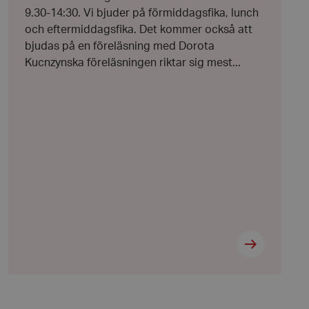
9.30-14:30. Vi bjuder på förmiddagsfika, lunch
 byggda med
bbläsaren har kakor
och eftermiddagsfika. Det kommer också att
bjudas på en föreläsning med Dorota
ikationer baserat på
Kucnzynska föreläsningen riktar sig mest...
allmänt identifierare
hålla variabler för
 normalt ett
nummer, hur det
kt för webbplatsen,
t bibehålla en
nvändare mellan
 att lagra
 sekretessval för
ebbplatsen. Den
 besökarens
esspolicyer och
täller att deras
tida sessioner.
att skilja mellan
 är fördelaktigt för
giltiga rapporter om
ebbplats.
 Cookie-Script.com-
håg preferenserna
t är nödvändigt att