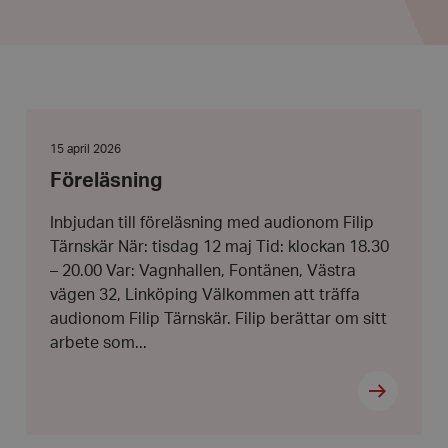
Föreläsning
Datum:
15 april 2026
15
Föreläsning
april
2026
Inbjudan till föreläsning med audionom Filip
Tärnskär När: tisdag 12 maj Tid: klockan 18.30
– 20.00 Var: Vagnhallen, Fontänen, Västra
vägen 32, Linköping Välkommen att träffa
audionom Filip Tärnskär. Filip berättar om sitt
arbete som...