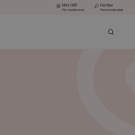
Mitt HRF
HörNet
För medlemmar
Förtroendevalda
Sök