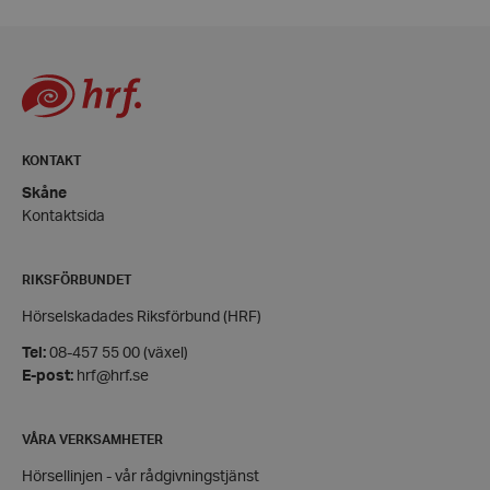
KONTAKT
woocommerce_items_in_cart
Automattic
Skåne
Inc.
hrf.se
Kontaktsida
woocommerce_cart_hash
Automattic
RIKSFÖRBUNDET
Inc.
hrf.se
Hörselskadades Riksförbund (HRF)
Tel:
08-457 55 00 (växel)
wp_woocommerce_session_[abcdef0123456789]
hrf.se
E-post:
hrf@hrf.se
{32}
VÅRA VERKSAMHETER
Hörsellinjen - vår rådgivningstjänst