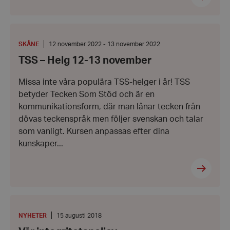
TSS
–
Helg
PLATS
:
Från:
SKÅNE
12 november 2022 - 13 november 2022
12-
12
TSS – Helg 12-13 november
13
november
november
2022
-
Missa inte våra populära TSS-helger i år! TSS
Till:
13
betyder Tecken Som Stöd och är en
november
kommunikationsform, där man lånar tecken från
2022
dövas teckenspråk men följer svenskan och talar
som vanligt. Kursen anpassas efter dina
kunskaper...
Vår
integritetspolicy
KATEGORI
:
Datum:
NYHETER
15 augusti 2018
15