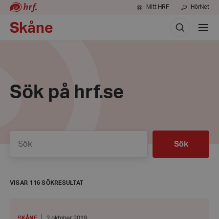
Mitt HRF
HörNet
Sök
Skåne
Visa
meny
Sök på hrf.se
Sök
Sök
VISAR 116 SÖKRESULTAT
Kommunala
hörsellyftet
–
PLATS
:
Datum:
SKÅNE
2 oktober 2019