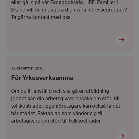
eller gå in på vår Facebooksida. HRF: Familjer i
Inc.
hrf.se
Skåne Vill du engagera dig i våra intressegrupper?
Ta gärna kontakt med oss!
Google Privacy Policy
___________________________________________________
PHPSESSID
PHP.net
hrf.se
För
Yrkesverksamma
Datum:
12 december 2016
12
För Yrkesverksamma
december
2016
Om du är anställd och ska gå en utbildning i
jobbet kan din arbetsgivare ansöka om stöd till
tolkkostnader. Egenföretagare kan också få det
här stödet. Faktablad som vänder sig till
arbetsgivare om stöd till tolkkostnader
VISITOR_PRIVACY_METADATA
YouTube