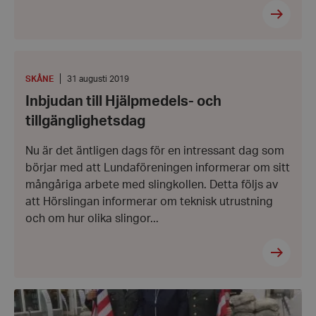
Inbjudan
till
Hjälpmedels-
PLATS
:
Datum:
SKÅNE
31 augusti 2019
och
31
Inbjudan till Hjälpmedels- och
tillgänglighetsdag
augusti
2019
tillgänglighetsdag
Nu är det äntligen dags för en intressant dag som
börjar med att Lundaföreningen informerar om sitt
mångåriga arbete med slingkollen. Detta följs av
att Hörslingan informerar om teknisk utrustning
och om hur olika slingor...
Berlin
resan