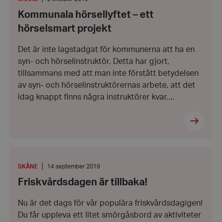
ett
2
Kommunala hörsellyftet – ett
hörselsmart
oktober
projekt
2019
hörselsmart projekt
Det är inte lagstadgat för kommunerna att ha en
syn- och hörselinstruktör. Detta har gjort,
tillsammans med att man inte förstått betydelsen
av syn- och hörselinstruktörernas arbete, att det
idag knappt finns några instruktörer kvar....
Friskvårdsdagen
är
tillbaka!
PLATS
:
Datum:
SKÅNE
14 september 2019
14
Friskvårdsdagen är tillbaka!
september
2019
Nu är det dags för vår populära friskvårdsdagigen!
Du får uppleva ett litet smörgåsbord av aktiviteter