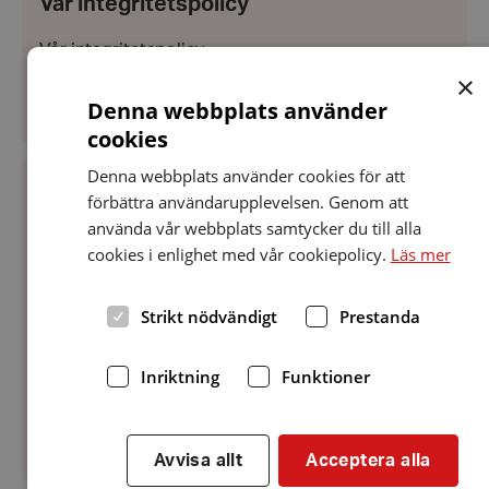
Vår integritetspolicy
augusti
2018
Vår integritetspolicy.
×
Denna webbplats använder
cookies
Vår
Denna webbplats använder cookies för att
integritetspolicy
förbättra användarupplevelsen. Genom att
Datum:
15 augusti 2018
15
använda vår webbplats samtycker du till alla
Vår integritetspolicy
augusti
cookies i enlighet med vår cookiepolicy.
Läs mer
2018
HRF distrikt Skånes integritetspolicy Vi i HRF
värnar om den personliga integriteten för våra
Strikt nödvändigt
Prestanda
medlemmar och andra personer vi har kontakt
med. Vi är därför noga med att hantera de
Inriktning
Funktioner
personuppgifter som anförtros oss på...
Avvisa allt
Acceptera alla