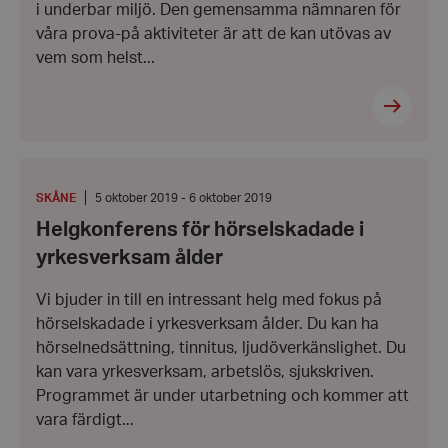
i underbar miljö. Den gemensamma nämnaren för
våra prova-på aktiviteter är att de kan utövas av
vem som helst...
Helgkonferens
för
hörselskadade
PLATS
:
Från:
SKÅNE
5 oktober 2019 - 6 oktober 2019
i
5
Helgkonferens för hörselskadade i
yrkesverksam
oktober
ålder
2019
yrkesverksam ålder
-
Till:
6
Vi bjuder in till en intressant helg med fokus på
oktober
hörselskadade i yrkesverksam ålder. Du kan ha
2019
hörselnedsättning, tinnitus, ljudöverkänslighet. Du
kan vara yrkesverksam, arbetslös, sjukskriven.
Programmet är under utarbetning och kommer att
vara färdigt...