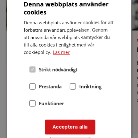
Denna webbplats använder
på
cookies
Denna webbplats använder cookies för att
förbättra användarupplevelsen. Genom
att använda vår webbplats samtycker du
KATEGORI
:
Datum:
NYHETER
3 mars 2022
till alla cookies i enlighet med vår
3
Ge Region Stockholms invånare en
mars
cookiepolicy.
Läs mer
2022
hörselvård att lita på
Strikt nödvändigt
Idag, den 3 mars, är det World Hearing Day. I
samband med det vill Hörselskadades distrikt i
Prestanda
Inriktning
Stockholms län belysa bristerna inom
hörselvården i Region Stockholm och uppmana
de styrande politikerna att göra de
Funktioner
förändringar...
Acceptera alla