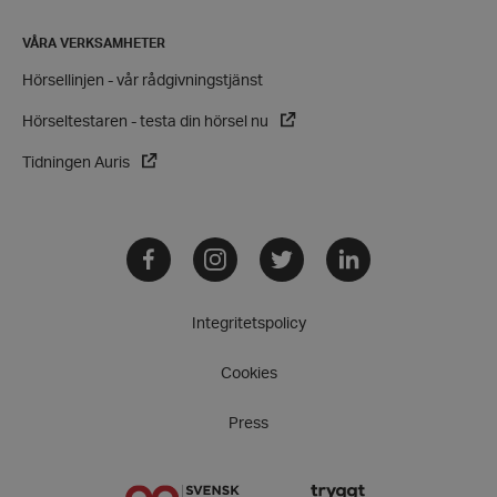
VÅRA VERKSAMHETER
wordpress_test_cookie
Automattic
Inc.
Hörsellinjen - vår rådgivningstjänst
hrf.se
Hörseltestaren - testa din hörsel nu
Google
Tidningen Auris
Privacy Policy
PHPSESSID
PHP.net
hrf.se
Facebook
Instagram
Twitter
LinkedIn
Integritetspolicy
Cookies
Press