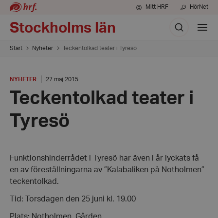
Mitt HRF
HörNet
Sök
Stockholms län
Visa
meny
Start
Nyheter
Teckentolkad teater i Tyresö
KATEGORI
:
Datum:
NYHETER
27 maj 2015
27
Teckentolkad teater i
maj
2015
Tyresö
Funktionshinderrådet i Tyresö har även i år lyckats få
en av föreställningarna av ”Kalabaliken på Notholmen”
teckentolkad.
Tid: Torsdagen den 25 juni kl. 19.00
Plats: Notholmen, Gården