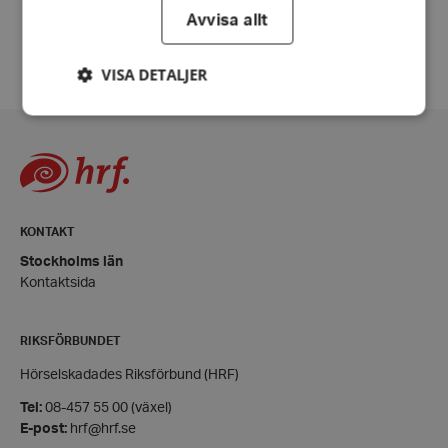
Avvisa allt
Fler nyheter
VISA DETALJER
Strikt nödvändigt
Prestanda
Inriktning
Funktioner
Strikt nödvändiga kakor tillåter
KONTAKT
kärnwebbplatsfunktioner som användarinloggning
och kontohantering. Webbplatsen kan inte
Stockholms län
användas ordentligt utan strikt nödvändiga cookies.
Kontaktsida
Leverantör
/
Namn
Domän
RIKSFÖRBUNDET
hrf-popup-closed-*
hrf.se
Hörselskadades Riksförbund (HRF)
Tel:
08-457 55 00 (växel)
E-post:
hrf@hrf.se