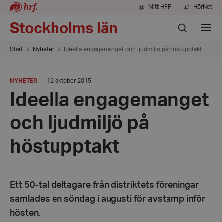
Mitt HRF
HörNet
Sök
Stockholms län
Visa
meny
Start
Nyheter
Ideella engagemanget och ljudmiljö på höstupptakt
KATEGORI
:
Datum:
NYHETER
12 oktober 2015
12
Ideella engagemanget
oktober
2015
och ljudmiljö på
höstupptakt
Ett 50-tal deltagare från distriktets föreningar
samlades en söndag i augusti för avstamp inför
hösten.