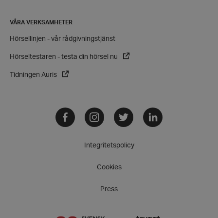
VÅRA VERKSAMHETER
Hörsellinjen - vår rådgivningstjänst
Hörseltestaren - testa din hörsel nu
Tidningen Auris
Facebook
Instagram
Twitter
LinkedIn
VISITOR_PRIVACY_METADATA
YouTube
Integritetspolicy
.youtube.com
Cookies
Press