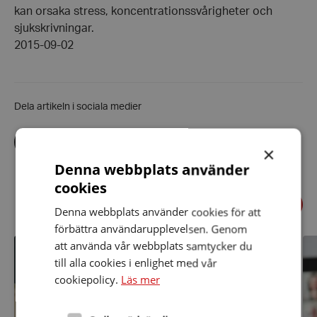
kan orsaka stress, koncentrationssvårigheter och
sjukskrivningar.
2015-09-02
Dela artikeln i sociala medier
Dela
Dela
Dela
via
via
via
×
facebook
twitter
linkedin
Denna webbplats använder
cookies
Föregående
Relaterade nyheter
Denna webbplats använder cookies för att
Näst
förbättra användarupplevelsen. Genom
Ge
Dis
att använda vår webbplats samtycker du
Region
år
till alla cookies i enlighet med vår
Stockholms
20
invånare
cookiepolicy.
Läs mer
en
hörselvård
att