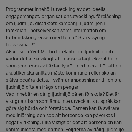
Programmet innehöll utveckling av det ideella
engagemanget, organisationsutveckling, föreläsning
om ljudmiljö, distriktets kampanj ”Ljudmiljön i
förskolan”, hörselveckan samt information om
förbundskongressen med tema ” Stark, synlig,
hörselsmart!”.
Akustikern Yvet Martin föreläste om ljudmiljö och
varför det är så viktigt att maskera lågfrekvent buller
som genereras av fläktar, lysrör med mera. För att en
akustiker ska anlitas måste kommunen eller skolan
själva begära detta. Tyvärr är anpassningar till en bra
ljudmiljö ofta en fråga om pengar.
Vad innebär en dålig ljudmiljö på en förskola? Det är
viktigt att barn som ännu inte utvecklat sitt språk kan
göra sig hörda och förstådda. Barnen kan få svårare
med inlärning och socialt beteende kan påverkas i
negativ riktning. Lika viktigt är det att personalen kan
kommunicera med barnen. Följderna av dålig ljudmiljö