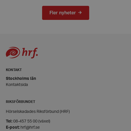
Strikt nödvändiga kakor tillåter
kärnwebbplatsfunktioner som användarinloggning
och kontohantering. Webbplatsen kan inte
Fler nyheter
användas ordentligt utan strikt nödvändiga cookies.
Leverantör
/
Namn
Domän
hrf-popup-closed-*
hrf.se
KONTAKT
Stockholms län
wordpress_test_cookie
Automattic
Kontaktsida
Inc.
hrf.se
RIKSFÖRBUNDET
Google
Hörselskadades Riksförbund (HRF)
Privacy Policy
PHPSESSID
PHP.net
Tel:
08-457 55 00 (växel)
hrf.se
E-post:
hrf@hrf.se