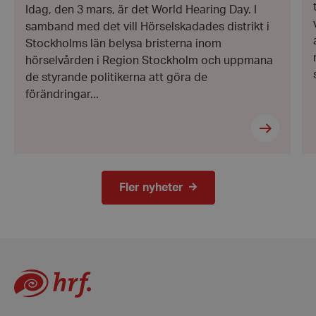
Idag, den 3 mars, är det World Hearing Day. I
hrf-popup-closed-*
hrf.se
samband med det vill Hörselskadades distrikt i
Stockholms län belysa bristerna inom
hörselvården i Region Stockholm och uppmana
de styrande politikerna att göra de
förändringar...
wordpress_test_cookie
Automattic
Inc.
hrf.se
Google
Fler nyheter
Privacy Policy
PHPSESSID
PHP.net
hrf.se