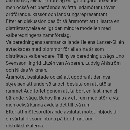
distriktsstyrelse. Ett förslag enligt tidigare utseende
men också ett bestående av åtta ledamöter utöver
ordförande, kassör och landstingsrepresentant.
Efter en diskussion beslöt så årsmötet att tillsätta en
distriktsstyrelse enligt den mindre modellen med
valberedningens namnförslag.
Valberedningens sammankallande Helena Lanzer-Sillén
avtackades med blommor för alla sina år som
distriktets valberedare. Till ny valberedning utsågs Uno
Svensson, Ingrid Litzén van Asperen, Ludvig Ahlström
och Niklas Wikman.
Årsmötet beslutade också att uppdra åt den nya
styrelsen att undersöka och besluta om att utöka
rummet Auditoriet genom att ta bort en fast, men ej
bärande, vägg. Behov finns av ett rum med större yta
men också kunna avdela det till två rum.
Efter att mötesordförande avslutat mötet inbjöds till
en vårtallrik som intogs på bord runt om i
distriktslokalerna.