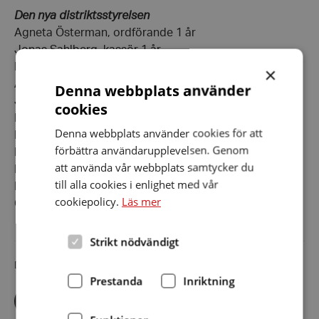
Den nya distriktsstyrelsen
Agneta Österman, ordförande 1 år
Jonas Sahlberg, kassör 1 år
Ledamöter:
×
Arne Hall 2 år
Denna webbplats använder
Jan Lamby 2 år
cookies
Lars Lindén 2 år
Denna webbplats använder cookies för att
Lars-Erik Thellnér 2år
förbättra användarupplevelsen. Genom
Barbro Eriksson 1 år
att använda vår webbplats samtycker du
Roland Hedman 1 år
till alla cookies i enlighet med vår
Eivor Rådberg 1 år
cookiepolicy.
Läs mer
Clas Viotti 1 år
Strikt nödvändigt
Dela artikeln i sociala medier
Prestanda
Inriktning
Dela
Dela
Dela
via
via
via
facebook
twitter
linkedin