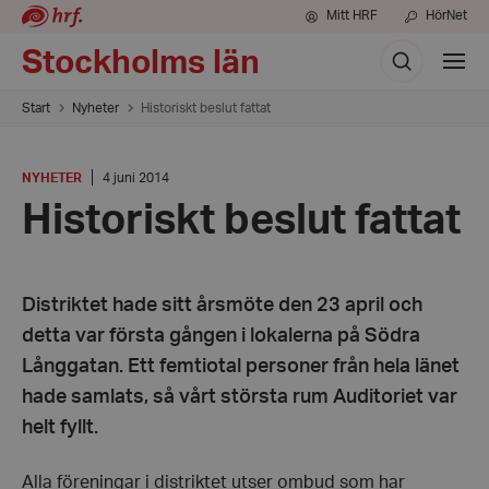
Mitt HRF
HörNet
Sök
Stockholms län
Visa
meny
Start
Nyheter
Historiskt beslut fattat
KATEGORI
:
Datum:
NYHETER
4 juni 2014
4
Historiskt beslut fattat
juni
2014
Distriktet hade sitt årsmöte den 23 april och
detta var första gången i lokalerna på Södra
Långgatan. Ett femtiotal personer från hela länet
hade samlats, så vårt största rum Auditoriet var
helt fyllt.
Alla föreningar i distriktet utser ombud som har