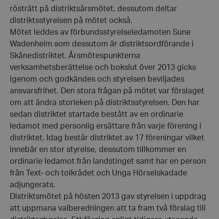
rösträtt på distriktsårsmötet, dessutom deltar
distriktsstyrelsen på mötet också.
Mötet leddes av förbundsstyrelseledamoten Sune
Wadenheim som dessutom är distriktsordförande i
Skånedistriktet. Årsmötespunkterna
verksamhetsberättelse och bokslut över 2013 gicks
igenom och godkändes och styrelsen beviljades
ansvarsfrihet. Den stora frågan på mötet var förslaget
om att ändra storleken på distriktsstyrelsen. Den har
sedan distriktet startade bestått av en ordinarie
ledamot med personlig ersättare från varje förening i
distriktet. Idag består distriktet av 17 föreningar vilket
innebär en stor styrelse, dessutom tillkommer en
ordinarie ledamot från landstinget samt har en person
från Text- och tolkrådet och Unga Hörselskadade
adjungerats.
Distriktsmötet på hösten 2013 gav styrelsen i uppdrag
att uppmana valberedningen att ta fram två förslag till