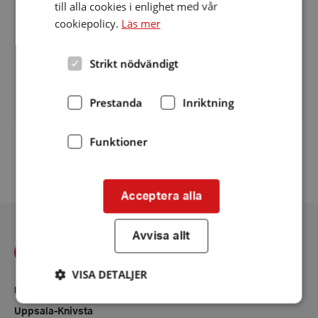
till alla cookies i enlighet med vår
när vi behöver påminna om olika aktiviteter, eller
cookiepolicy.
Läs mer
informera om nya saker. Upplagan av
medlemstidningen Luren skickas per post till
Strikt nödvändigt
medlemmarna och till...
Prestanda
Inriktning
Funktioner
Föregående
1
58
59
...
Acceptera alla
Avvisa allt
VISA DETALJER
KONTAKT
Uppsala-Knivsta