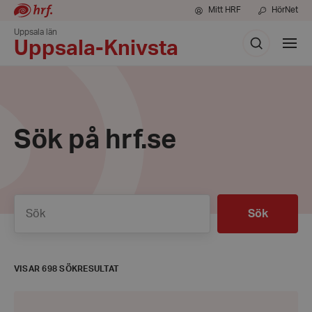
Mitt HRF
HörNet
Uppsala län
Sök
Visa
Uppsala-Knivsta
meny
Sök på hrf.se
Sök
Sök
VISAR 698 SÖKRESULTAT
Om
oss