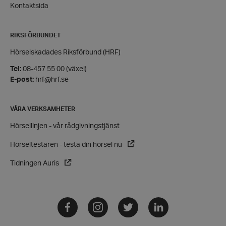
Kontaktsida
Strikt nödvändigt
Prestanda
Inriktning
Funktioner
RIKSFÖRBUNDET
Strikt nödvändiga kakor tillåter
Hörselskadades Riksförbund (HRF)
kärnwebbplatsfunktioner som användarinloggning
och kontohantering. Webbplatsen kan inte
användas ordentligt utan strikt nödvändiga cookies.
Tel:
08-457 55 00 (växel)
E-post:
hrf@hrf.se
Leverantör
/
Namn
Domän
hrf-popup-closed-*
hrf.se
VÅRA VERKSAMHETER
Hörsellinjen - vår rådgivningstjänst
Hörseltestaren - testa din hörsel nu
Tidningen Auris
wordpress_test_cookie
Automattic
Inc.
hrf.se
Facebook
Instagram
Twitter
LinkedIn