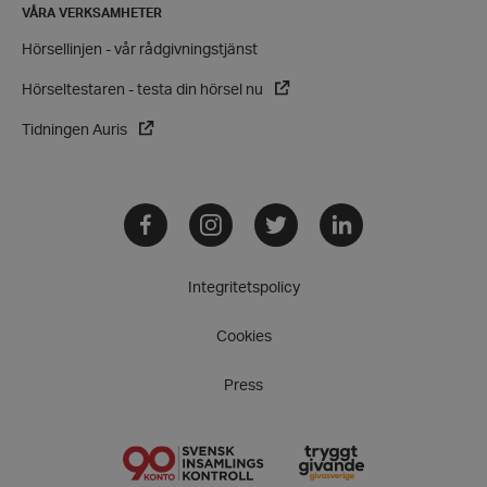
VÅRA VERKSAMHETER
CookieScriptConsent
CookieScript
hrf.se
Hörsellinjen - vår rådgivningstjänst
Hörseltestaren - testa din hörsel nu
Tidningen Auris
Facebook
Instagram
Twitter
LinkedIn
woocommerce_items_in_cart
Automattic
Inc.
hrf.se
Integritetspolicy
woocommerce_cart_hash
Automattic
Cookies
Inc.
hrf.se
Press
wp_woocommerce_session_[abcdef0123456789]
hrf.se
{32}