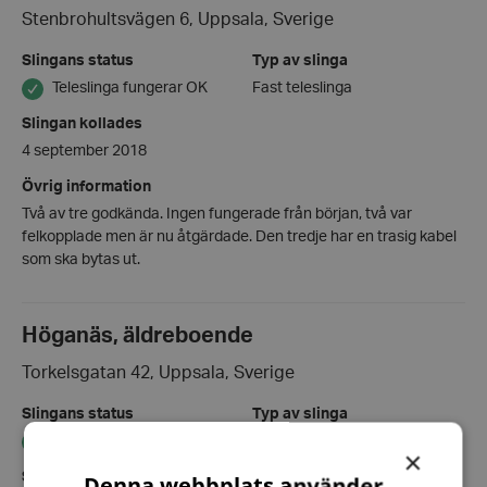
Stenbrohultsvägen 6, Uppsala, Sverige
Slingans status
Typ av slinga
Teleslinga fungerar OK
Fast teleslinga
Slingan kollades
4 september 2018
Övrig information
Två av tre godkända. Ingen fungerade från början, två var
felkopplade men är nu åtgärdade. Den tredje har en trasig kabel
som ska bytas ut.
Höganäs, äldreboende
Torkelsgatan 42, Uppsala, Sverige
Slingans status
Typ av slinga
Teleslinga fungerar OK
Fast teleslinga
×
Slingan kollades
Denna webbplats använder