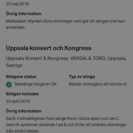
25 maj 2018
wordpress_test_cookie
Automattic
Övrig information
Inc.
hrf.se
Mallasalen. Mycket stora störningar som gör att slingan inte kan
användas.
Google
Privacy Policy
Uppsala konsert och Kongress
PHPSESSID
PHP.net
hrf.se
Uppsala Konsert & Kongress, VAKSALA TORG, Uppsala,
Sverige
Slingans status
Typ av slinga
Teleslinga fungerar OK
Bärbar mottagare att hämta ut
Slingan kollades
23 april 2018
Övrig information
Sal B. Fullmäktigesal. Fast slinga finns i Stora salen och sal C,
men IR-systemet används i sal B och D för att undvika störningar
från andra lokaler.