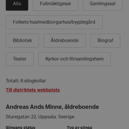
Alla
Fullmäktigesal
Samlingssal
Folkets hus/
medborgarhus/
bygdegård
Bibliotek
Äldreboende
Biograf
Teater
Kyrkor och församlingshem
Totalt: 8 slingkollar
Till distriktets webbplats
Andreas Ands Minne, äldreboende
Sturegatan 22, Uppsala, Sverige
Slingans status
Typ av slinga