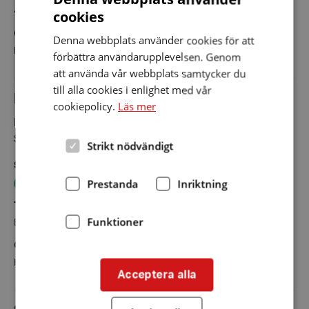
4 september 2018
cookies
Övrig information
Denna webbplats använder cookies för att
Fungerade inte från början - felkopplad, men nu åtgärdad.
förbättra användarupplevelsen. Genom
att använda vår webbplats samtycker du
till alla cookies i enlighet med vår
Knivsta Bibliotek
cookiepolicy.
Läs mer
Knivsta Kommunhus, Centralvägen 18, 741 40 Knivsta,
Sverige
Strikt nödvändigt
Slingans status
Typ av slinga
Prestanda
Inriktning
Teleslinga fungerar OK
Fast teleslinga
Typ av lokal/ändamål
Slingan kollades
Funktioner
Bibliotek
1 december 2025
Övrig information
Handmikrofon fungerar ej
Acceptera alla