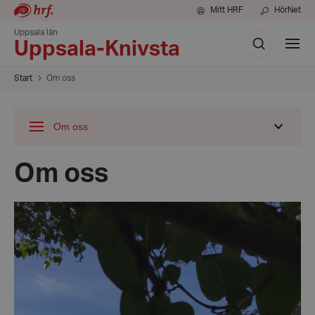
Mitt HRF
HörNet
Uppsala län
Sök
Visa
Uppsala-Knivsta
meny
Start
Om oss
Om oss
Visa
undermeny
för
Om oss