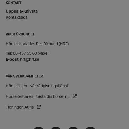
KONTAKT
hrf-popup-closed-*
hrf.se
Uppsala-Knivsta
Kontaktsida
RIKSFÖRBUNDET
Hörselskadades Riksförbund (HRF)
wordpress_test_cookie
Automattic
Inc.
Tel:
08-457 55 00 (växel)
hrf.se
E-post:
hrf@hrf.se
Google
VÅRA VERKSAMHETER
Privacy Policy
PHPSESSID
PHP.net
Hörsellinjen - vår rådgivningstjänst
hrf.se
Hörseltestaren - testa din hörsel nu
Tidningen Auris