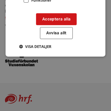
Funktioner
en lokal med hörslinga och vid behov kan skrivtolk
beställas. Du hittar
kontaktpersonerna för respektive
grupp här
.
Acceptera alla
Vi samarbetar med
Avvisa allt
VISA DETALJER
Strikt nödvändigt
Prestanda
Inriktning
Funktioner
Strikt nödvändiga kakor tillåter
kärnwebbplatsfunktioner som användarinloggning
och kontohantering. Webbplatsen kan inte
användas ordentligt utan strikt nödvändiga cookies.
Leverantör
/
Namn
Domän