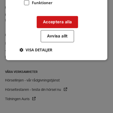
Funktioner
KONTAKT
Uppsala-Knivsta
Kontaktsida
Acceptera alla
RIKSFÖRBUNDET
Avvisa allt
Hörselskadades Riksförbund (HRF)
VISA DETALJER
Tel:
08-457 55 00 (växel)
E-post:
hrf@hrf.se
Strikt nödvändigt
Prestanda
Inriktning
VÅRA VERKSAMHETER
Funktioner
Hörsellinjen - vår rådgivningstjänst
Strikt nödvändiga kakor tillåter
Hörseltestaren - testa din hörsel nu
kärnwebbplatsfunktioner som användarinloggning
och kontohantering. Webbplatsen kan inte
Tidningen Auris
användas ordentligt utan strikt nödvändiga cookies.
Leverantör
/
Namn
Domän