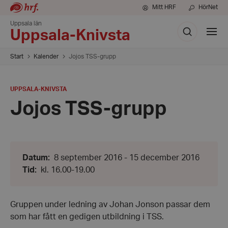
Mitt HRF
HörNet
Uppsala län
Sök
Visa
Uppsala-Knivsta
meny
Start
Kalender
Jojos TSS-grupp
PLATS
:
UPPSALA-KNIVSTA
Jojos TSS-grupp
Från:
Datum
:
8 september 2016 - 15 december 2016
8
Från:
Tid
:
kl. 16.00-19.00
september
kl.
2016
16.00
-
-
Till:
Till:
Gruppen under ledning av Johan Jonson passar dem
15
kl.
december
som har fått en gedigen utbildning i TSS.
19.00
2016