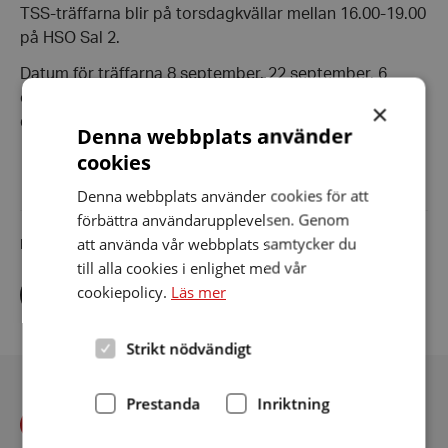
TSS-träffarna blir på torsdagkvällar mellan 16.00-19.00
på HSO Sal 2.
Datum för träffarna 8 september, 22 september, 6
oktober, 20 oktober, 3 november, 17 november, 1
×
december och 15 december.
Denna webbplats använder
cookies
Denna webbplats använder cookies för att
förbättra användarupplevelsen. Genom
att använda vår webbplats samtycker du
Dela artikeln i sociala medier
till alla cookies i enlighet med vår
Dela
Dela
Dela
cookiepolicy.
Läs mer
via
via
via
facebook
twitter
linkedin
Strikt nödvändigt
Prestanda
Inriktning