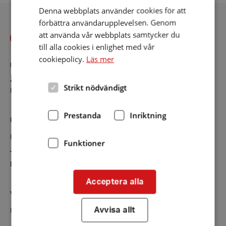
Denna webbplats använder cookies för att
förbättra användarupplevelsen. Genom
att använda vår webbplats samtycker du
till alla cookies i enlighet med vår
cookiepolicy.
Läs mer
KONTAKT
Jönköping
Strikt nödvändigt
Kontaktsida
Prestanda
Inriktning
RIKSFÖRBUNDET
Hörselskadades Riksförbund (HRF)
Funktioner
Tel:
08-457 55 00 (växel)
E-post:
hrf@hrf.se
Acceptera alla
VÅRA VERKSAMHETER
Avvisa allt
Hörsellinjen - vår rådgivningstjänst