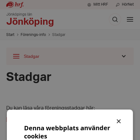
Mitt HRF
HörNet
Jönköpings län
Sök
Visa
Jönköping
meny
Start
Förenings-info
Stadgar
Stadgar
Visa
undermeny
för
Stadgar
Du kan läsa våra föreningsstadgar här:
×
HRFs_stadgar_2021-Forening.pdf
Denna webbplats använder
cookies