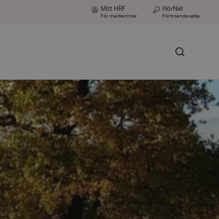
Mitt HRF
HörNet
För medlemmar
Förtroendevalda
Sök