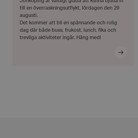
Jönköping är väldigt glada att kunna bjuda in
till en överraskningsutflykt, lördagen den 29
augusti.
Det kommer att bli en spännande och rolig
dag där både buss, frukost, lunch, fika och
trevliga aktiviteter ingår. Häng med!
VISITOR_PRIVACY_
__cf_bm
CookieScriptConse
woocommerce_item