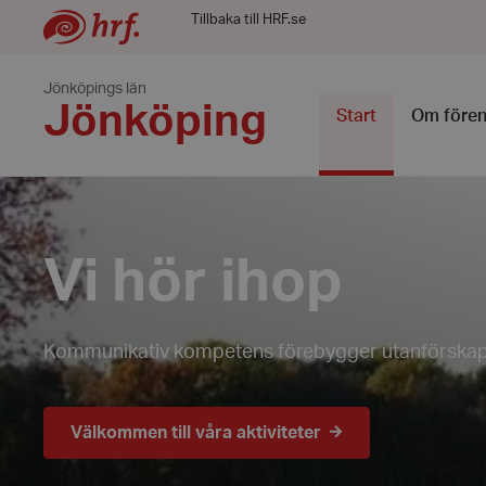
Tillbaka till HRF.se
Jönköpings län
Jönköping
Start
Om fören
Vi hör ihop
Kommunikativ kompetens förebygger utanförska
Välkommen till våra aktiviteter