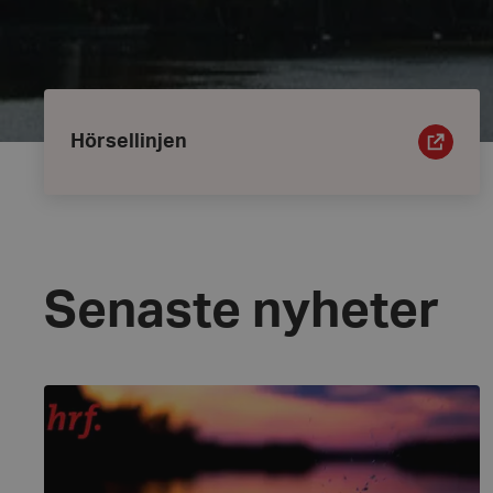
Ingångar
Hörsellinjen
Hörsellinjen
Senaste nyheter
Utflykt
den
29
augusti