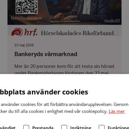
Datum:
23 maj 2026
23
Bankeryds vårmarknad
maj
2026
Mer än 20 personer kom för att testa sin hörsel
under Bankerydsdagen lördagen den 23 maj.
bplats använder cookies
använder cookies för att förbättra användarupplevelsen. Genom 
er du till alla cookies i enlighet med vår cookiepolicy.
Läs mer
dvändigt
Prestanda
Inriktning
Funktione