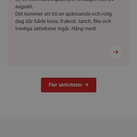
Google Privacy Policy
som används för att under
augusti.
användarsessioner. Det är
slumpmässigt genererat 
Det kommer att bli en spännande och rolig
används kan vara specifi
men ett bra exempel är at
dag där både buss, frukost, lunch, fika och
inloggad status för en a
trevliga aktiviteter ingår. Häng med!
sidorna.
METADATA
5
Denna cookie används för
YouTube
månader
användarens samtycke och
.youtube.com
4 veckor
deras interaktion med w
registrerar uppgifter om
samtycke om olika sekret
inställningar, vilket säkers
preferenser hedras i fram
29
Denna cookie används för 
Cloudflare
minuter
människor och bots. Detta
Inc.
41
webbplatsen för att göra 
.vimeo.com
Fler aktiviteter
sekunder
användningen av deras w
nt
1 månad
Denna cookie används av
CookieScript
tjänsten för att komma i
hrf.se
för besökarens cookie. De
Cookie-Script.com cooki
korrekt.
s_in_cart
2 dagar
Hjälper WooCommerce att
Automattic
vagnens innehåll / data ä
Inc.
hrf.se