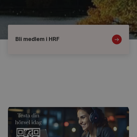
Bli
medlem
i
Bli medlem i HRF
HRF
Bankeryds
vårmarknad