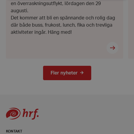
en överraskningsutflykt, lördagen den 29
augusti.
Strikt nödvändigt
Prestanda
Inriktning
Det kommer att bli en spännande och rolig dag
Funktioner
där både buss, frukost, lunch, fika och trevliga
Strikt nödvändiga kakor tillåter
aktiviteter ingår. Häng med!
kärnwebbplatsfunktioner som användarinloggning
och kontohantering. Webbplatsen kan inte
användas ordentligt utan strikt nödvändiga cookies.
Leverantör
/
Namn
Domän
hrf-popup-closed-*
hrf.se
Fler nyheter
wordpress_test_cookie
Automattic
Inc.
hrf.se
KONTAKT