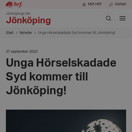
Mitt HRF
HörNet
Jönköpings län
Sök
Visa
Jönköping
meny
Start
Nyheter
Unga Hörselskadade Syd kommer till Jönköping!
Datum:
27 september 2023
27
Unga Hörselskadade
september
2023
Syd kommer till
Jönköping!