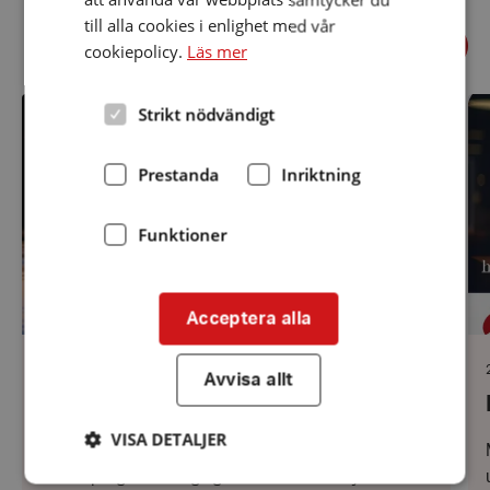
till alla cookies i enlighet med vår
Föregående
Relaterade nyheter
cookiepolicy.
Läs mer
Näst
Utflykt
Ba
Strikt nödvändigt
den
vå
29
augusti
Prestanda
Inriktning
Funktioner
Acceptera alla
Datum:
17 juni 2026
Avvisa allt
17
Utflykt den 29 augusti
juni
2026
VISA DETALJER
Vi i Hörselskadades Riksförbund (HRF)
Jönköping är väldigt glada att kunna bjuda in till