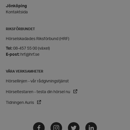
Google
Jönköping
Privacy Policy
Kontaktsida
PHPSESSID
PHP.net
hrf.se
RIKSFÖRBUNDET
Hörselskadades Riksförbund (HRF)
Tel:
08-457 55 00 (växel)
E-post:
hrf@hrf.se
VÅRA VERKSAMHETER
Hörsellinjen - vår rådgivningstjänst
Hörseltestaren - testa din hörsel nu
Tidningen Auris
VISITOR_PRIVACY_METADATA
YouTube
.youtube.com
Facebook
Instagram
Twitter
LinkedIn