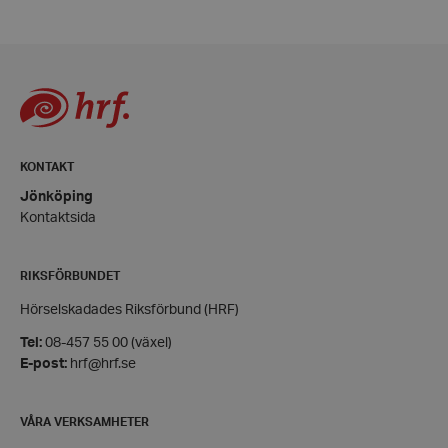
och kontohantering. Webbplatsen kan inte
användas ordentligt utan strikt nödvändiga cookies.
Leverantör
/
Namn
Domän
hrf-popup-closed-*
hrf.se
KONTAKT
Jönköping
Kontaktsida
wordpress_test_cookie
Automattic
Inc.
hrf.se
RIKSFÖRBUNDET
Hörselskadades Riksförbund (HRF)
Google
Tel:
08-457 55 00 (växel)
Privacy Policy
E-post:
hrf@hrf.se
PHPSESSID
PHP.net
hrf.se
VÅRA VERKSAMHETER