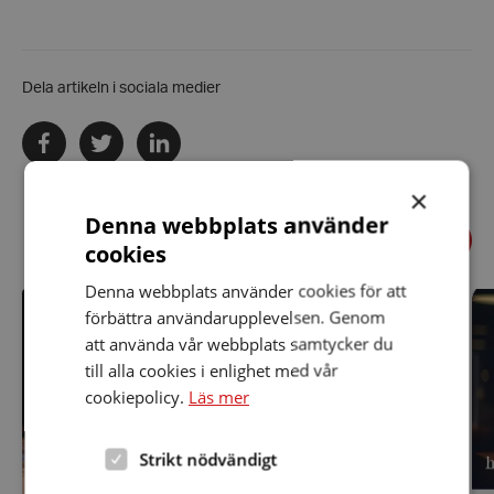
Dela artikeln i sociala medier
Dela
Dela
Dela
via
via
via
facebook
twitter
linkedin
×
Denna webbplats använder
Föregående
Relaterade nyheter
cookies
Näst
Denna webbplats använder cookies för att
Utflykt
Ba
den
vå
förbättra användarupplevelsen. Genom
29
att använda vår webbplats samtycker du
augusti
till alla cookies i enlighet med vår
cookiepolicy.
Läs mer
Strikt nödvändigt