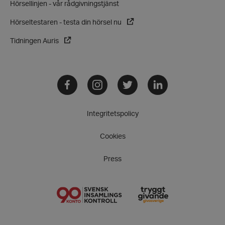
Hörsellinjen - vår rådgivningstjänst
Hörseltestaren - testa din hörsel nu
Tidningen Auris
Facebook
Instagram
Twitter
LinkedIn
Integritetspolicy
VISITOR_PRIVACY_METADATA
YouTube
.youtube.com
Cookies
Press