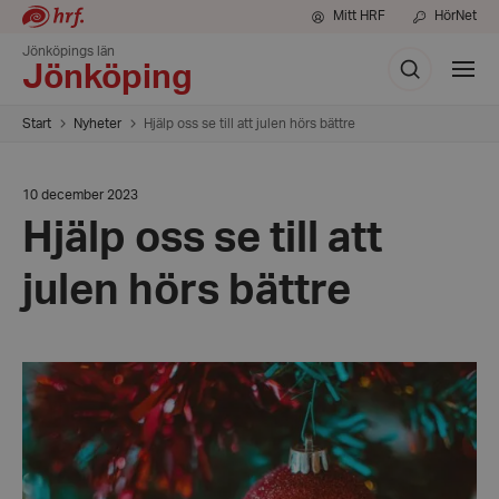
Mitt HRF
HörNet
Jönköpings län
Sök
Visa
Jönköping
meny
Start
Nyheter
Hjälp oss se till att julen hörs bättre
Datum:
10 december 2023
10
Hjälp oss se till att
december
2023
julen hörs bättre