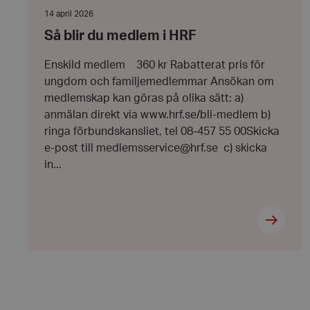
blir
du
Datum:
14 april 2026
medlem
14
Så blir du medlem i HRF
i
april
Strikt nödvändiga ka
HRF
2026
användas ordentligt 
Enskild medlem 360 kr Rabatterat pris för
Namn
ungdom och familjemedlemmar Ansökan om
medlemskap kan göras på olika sätt: a)
hrf-popup-closed-*
anmälan direkt via www.hrf.se/bli-medlem b)
ringa förbundskansliet, tel 08-457 55 00Skicka
e-post till medlemsservice@hrf.se c) skicka
wordpress_test_coo
in...
PHPSESSID
VISITOR_PRIVACY_