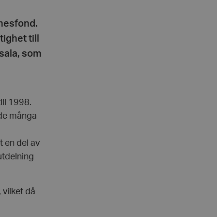
nnesfond.
ghet till
sala, som
ll 1998.
nade många
 en del av
utdelning
 vilket då