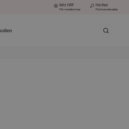
Mitt HRF
HörNet
För medlemmar
Förtroendevalda
Sök
kollen