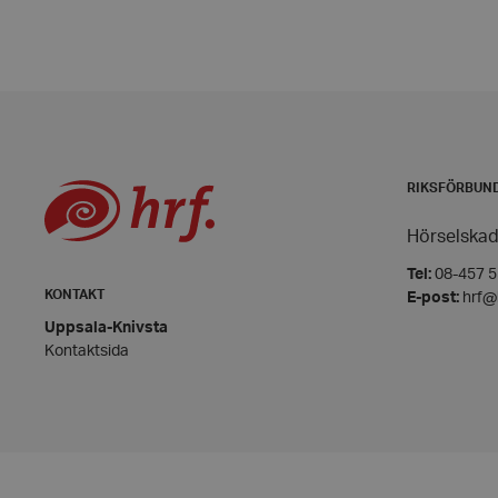
__cf_bm
CookieScriptConse
RIKSFÖRBUN
Hörselskad
woocommerce_item
Tel:
08-457 55
KONTAKT
E-post:
hrf@
Uppsala-Knivsta
woocommerce_cart
Kontaktsida
wp_woocommerce_s
{32}
woocommerce_rece