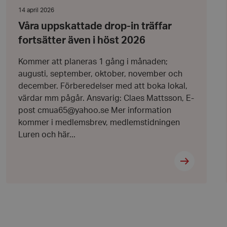
uppskattade
drop-
Datum:
14 april 2026
in
14
Våra uppskattade drop-in träffar
träffar
april
bbplatsen kan inte
fortsätter
2026
fortsätter även i höst 2026
även
i
höst
Kommer att planeras 1 gång i månaden;
2026
augusti, september, oktober, november och
l när användaren
ookie innehåller
december. Förberedelser med att boka lokal,
an användas för
ren
värdar mm pågår. Ansvarig: Claes Mattsson, E-
post cmua65@yahoo.se Mer information
 byggda med
bbläsaren har kakor
kommer i medlemsbrev, medlemstidningen
Luren och här...
ikationer baserat på
allmänt identifierare
hålla variabler för
 normalt ett
nummer, hur det
kt för webbplatsen,
t bibehålla en
nvändare mellan
 att lagra
 sekretessval för