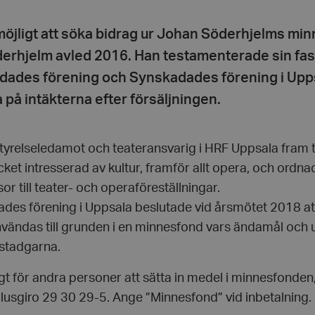
möjligt att söka bidrag ur Johan Söderhjelms mi
rhjelm avled 2016. Han testamenterade sin fasti
dades förening och Synskadades förening i Upp
a på intäkterna efter försäljningen.
tyrelseledamot och teateransvarig i HRF Uppsala fram ti
ket intresserad av kultur, framför allt opera, och ord
r till teater- och operaföreställningar.
des förening i Uppsala beslutade vid årsmötet 2018 att
nvändas till grunden i en minnesfond vars ändamål och 
stadgarna.
gt för andra personer att sätta in medel i minnesfonden,
 plusgiro 29 30 29-5. Ange ”Minnesfond” vid inbetalning.