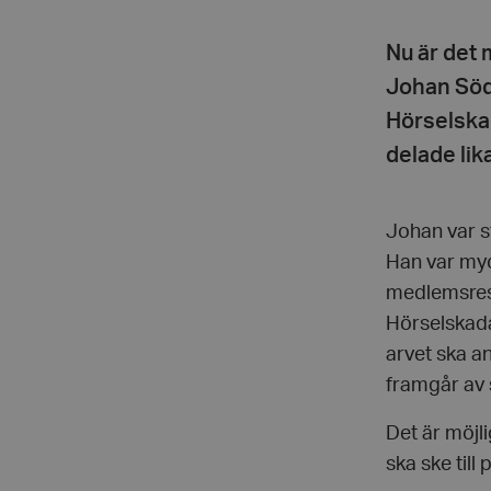
Nu är det 
Johan Söde
Hörselska
delade lik
Johan var s
Han var myc
medlemsreso
Hörselskada
arvet ska a
framgår av 
Det är möjli
ska ske till