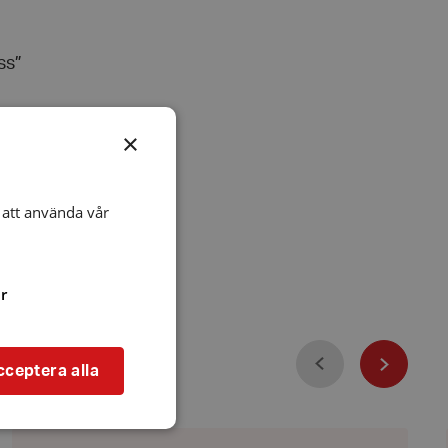
ss”
×
att använda vår
r
Föregående
cceptera alla
Nästa
Våra