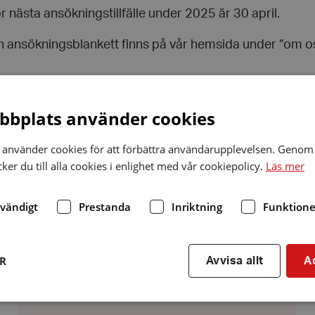
r nästa ansökningstillfälle under 2025 är 30 april.
 ansökningsblankett finns på vår hemsida under ”om o
bplats använder cookies
 i sociala medier
använder cookies för att förbättra användarupplevelsen. Genom 
Dela
er du till alla cookies i enlighet med vår cookiepolicy.
Läs mer
via
r
linkedin
dvändigt
Prestanda
Inriktning
Funktione
r
ER
Avvisa allt
A
Dagsutflykt