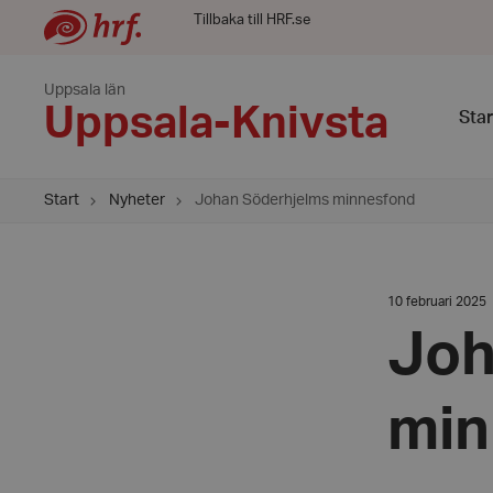
Tillbaka till HRF.se
Uppsala län
Uppsala-Knivsta
Star
Start
Nyheter
Johan Söderhjelms minnesfond
Datum:
10 februari 2025
10
februari
Joh
2025
min