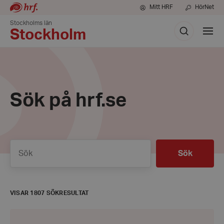
Mitt HRF
HörNet
Stockholms län
Sök
Visa
Stockholm
meny
Sök på hrf.se
Sök
Sök
VISAR 1807 SÖKRESULTAT
Mahjong-
klubben