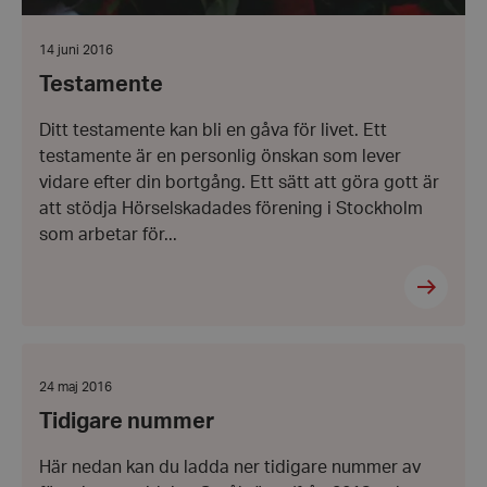
Datum:
14 juni 2016
14
Testamente
juni
2016
Ditt testamente kan bli en gåva för livet. Ett
testamente är en personlig önskan som lever
vidare efter din bortgång. Ett sätt att göra gott är
att stödja Hörselskadades förening i Stockholm
som arbetar för...
Tidigare
nummer
Datum:
24 maj 2016
24
Tidigare nummer
maj
2016
Här nedan kan du ladda ner tidigare nummer av