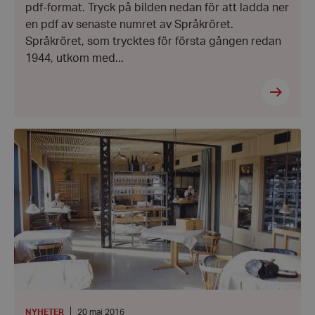
pdf-format. Tryck på bilden nedan för att ladda ner
en pdf av senaste numret av Språkröret.
Språkröret, som trycktes för första gången redan
1944, utkom med...
wordpress_test_cookie
Automattic
Inc.
hrf.se
Tipsa
Google
oss
om
Privacy Policy
bra
PHPSESSID
PHP.net
ljudmiljöer!
hrf.se
KATEGORI
:
Datum:
NYHETER
20 maj 2016