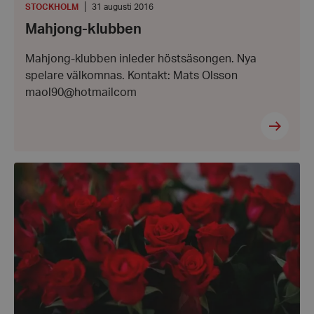
PLATS
:
Datum:
STOCKHOLM
31 augusti 2016
31
Mahjong-klubben
augusti
2016
Mahjong-klubben inleder höstsäsongen. Nya
spelare välkomnas. Kontakt: Mats Olsson
maol90@hotmailcom
Testamente