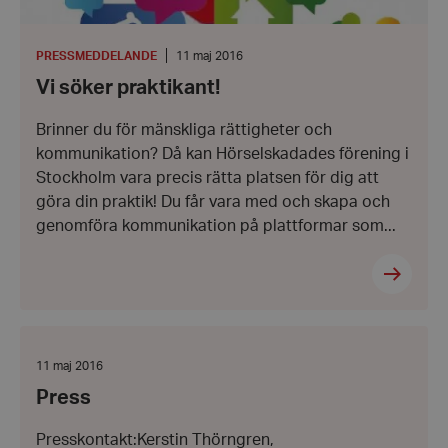
KATEGORI
:
Datum:
PRESSMEDDELANDE
11 maj 2016
11
Vi söker praktikant!
maj
2016
CookieScriptConsent
CookieScript
hrf.se
Brinner du för mänskliga rättigheter och
kommunikation? Då kan Hörselskadades förening i
Stockholm vara precis rätta platsen för dig att
göra din praktik! Du får vara med och skapa och
genomföra kommunikation på plattformar som...
woocommerce_items_in_cart
Automattic
Inc.
hrf.se
Press
Datum:
11 maj 2016
woocommerce_cart_hash
Automattic
11
Inc.
Press
maj
hrf.se
2016
Presskontakt:Kerstin Thörngren,