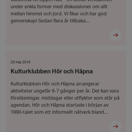
under enkla former med diskussioner om allt
mellan himmel och jord. Vi fikar och har god
gemenskap! Sedan flera år tillbaka...
Kulturklubben
Hör
och
Datum:
20 maj 2016
Häpna
20
Kulturklubben Hör och Häpna
maj
2016
Kulturklubben Hör och Häpna arrangerar
aktiviteter ungefär 6-7 gånger per år. Det kan vara
föreläsningar, middagar eller utflykter som står på
agendan. Hör och Häpna startade i början av
1990-talet som ett informellt nätverk bland...