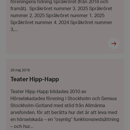
föreningens tidning Språkröret (från 2018 och
framåt). Språkröret nummer 3, 2025 Språkröret
nummer 2, 2025 Språkröret nummer 1, 2025
Språkröret nummer 4, 2024 Språkröret nummer
3,...
Teater
Hipp-
Happ
Datum:
20 maj 2016
20
Teater Hipp-Happ
maj
2016
Teater Hipp-Happ bildades 2010 av
Hörselskadades förening i Stockholm och Sensus
Stockholm-Gotland med stöd från Allmänna
arvsfonden, för att berätta hur det är att leva med
en hörselskada – en ”osynlig” funktionsnedsättning
– och hur...