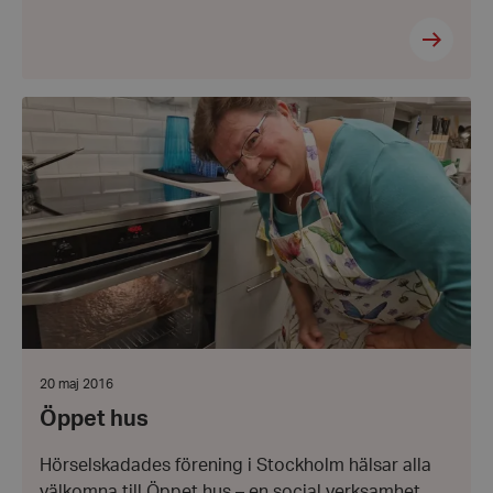
Öppet
hus
Datum:
20 maj 2016
20
Öppet hus
maj
2016
Hörselskadades förening i Stockholm hälsar alla
välkomna till Öppet hus – en social verksamhet