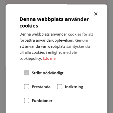
TSS-
×
klubben
Denna webbplats använder
cookies
Denna webbplats använder cookies för att
förbättra användarupplevelsen. Genom
att använda vår webbplats samtycker du
till alla cookies i enlighet med vår
cookiepolicy.
Läs mer
Strikt nödvändigt
Datum:
20 maj 2016
20
TSS-klubben
maj
Prestanda
Inriktning
2016
Tecken som stöd, TSS, är en
kommunikationsmetod som används för att stödja
Funktioner
talet. Varje torsdag 11.00–13.00 samlas deltagare i
TSS-klubben för att utöka sina kunskaper inom