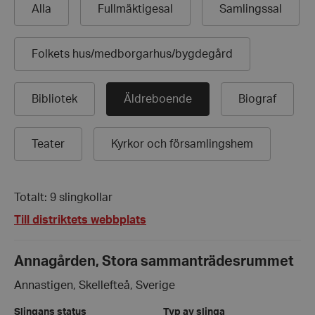
Alla
Fullmäktigesal
Samlingssal
Folkets hus/
medborgarhus/
bygdegård
Bibliotek
Äldreboende
Biograf
Teater
Kyrkor och församlingshem
Totalt: 9 slingkollar
Till distriktets webbplats
Annagården, Stora sammanträdesrummet
Annastigen, Skellefteå, Sverige
Slingans status
Typ av slinga