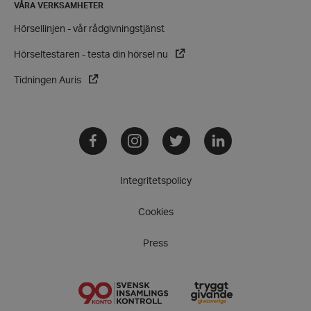
VÅRA VERKSAMHETER
CookieScriptConsent
CookieScript
Hörsellinjen - vår rådgivningstjänst
hrf.se
Hörseltestaren - testa din hörsel nu
Tidningen Auris
Facebook
Instagram
Twitter
LinkedIn
woocommerce_items_in_cart
Automattic
Inc.
hrf.se
Integritetspolicy
woocommerce_cart_hash
Automattic
Cookies
Inc.
hrf.se
Press
wp_woocommerce_session_[abcdef0123456789]
hrf.se
{32}