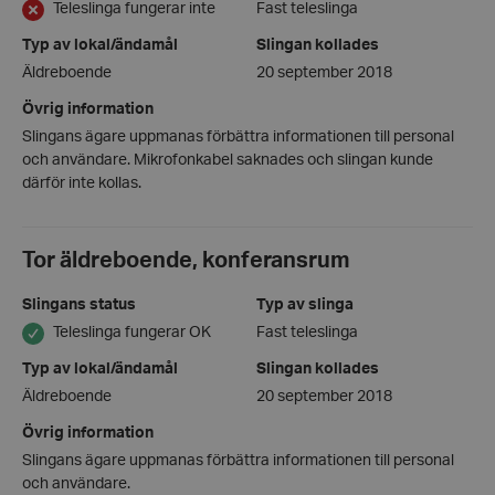
Teleslinga fungerar inte
Fast teleslinga
wordpress_test_cookie
Automattic
Typ av lokal/ändamål
Slingan kollades
Inc.
Äldreboende
20 september 2018
hrf.se
Övrig information
Slingans ägare uppmanas förbättra informationen till personal
Google
Privacy Policy
och användare. Mikrofonkabel saknades och slingan kunde
PHPSESSID
därför inte kollas.
PHP.net
hrf.se
Tor äldreboende, konferansrum
Slingans status
Typ av slinga
Teleslinga fungerar OK
Fast teleslinga
Typ av lokal/ändamål
Slingan kollades
Äldreboende
20 september 2018
Övrig information
Slingans ägare uppmanas förbättra informationen till personal
och användare.