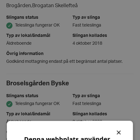
Brogården,Brogatan Skellefteå
Slingans status
Typ av slinga
Teleslinga fungerar OK
Fast teleslinga
Typ av lokal/ändamål
Slingan kollades
Äldreboende
4 oktober 2018
Övrig information
Godkänd mottagning endast på ett begränsat antal platser.
Broselsgården Byske
Slingans status
Typ av slinga
Teleslinga fungerar OK
Fast teleslinga
Typ av lokal/ändamål
Slingan kollades
Äldreboende
3 oktober 2023
×
Övrig information
Denna webbplats använder