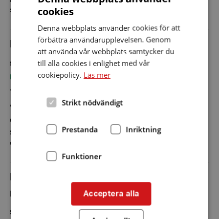
Inga bärbara mottagare framme men finns troligen i någon
cookies
skrubb.
Denna webbplats använder cookies för att
förbättra användarupplevelsen. Genom
Dammen äldreboende, ”Kaprifol”
att använda vår webbplats samtycker du
till alla cookies i enlighet med vår
Slingans status
Typ av slinga
cookiepolicy.
Läs mer
Teleslinga fungerar OK
Fast teleslinga
Typ av lokal/ändamål
Slingan kollades
Strikt nödvändigt
Äldreboende
13 september 2018
Övrig information
Prestanda
Inriktning
Slingans ägare uppmanas förbättra informationen till personal
och användare.
Funktioner
Hedvigsgården, konferensrum
Acceptera alla
Nygatan 11, Kåge, Sverige
Slingans status
Typ av slinga