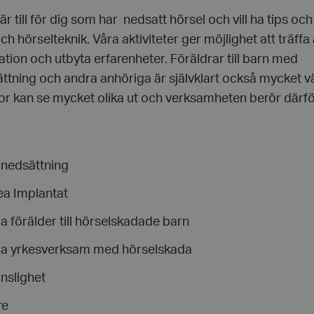
r till för dig som har nedsatt hörsel och vill ha tips och
h hörselteknik. Våra aktiviteter ger möjlighet att träffa 
tion och utbyta erfarenheter. Föräldrar till barn med
ttning och andra anhöriga är självklart också mycket 
r kan se mycket olika ut och verksamheten berör därfö
lnedsättning
a Implantat
ra förälder till hörselskadade barn
ara yrkesverksam med hörselskada
nslighet
re