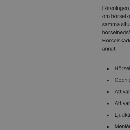
Föreningen ä
om hörsel oc
samma situa
hörselnedsä
Hörselskado
annat:
Hörse
Cochle
Att va
Att v
Ljudkä
Menié