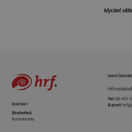
VISITOR_PRIVACY_
Mycket väl
__cf_bm
CookieScriptConse
RIKSFÖRBUN
woocommerce_item
Hörselskad
Tel:
08-457 55
woocommerce_cart
KONTAKT
E-post:
hrf@
Skellefteå
Kontaktsida
wp_woocommerce_s
{32}