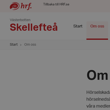
Tillbaka till HRF.se
Västerbotten
Skellefteå
Start
Om oss
Start
Om oss
Om 
Hörselskada
hörselnedsät
våra medlem