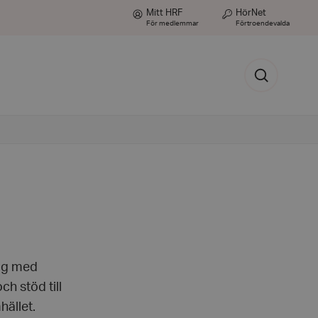
Mitt HRF
HörNet
För medlemmar
Förtroendevalda
Sök
dig med
h stöd till
ället.