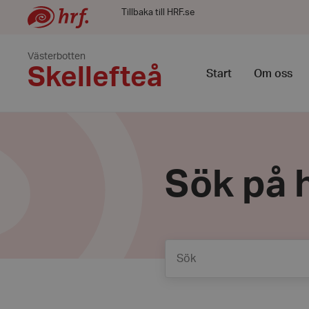
Tillbaka till HRF.se
Västerbotten
Skellefteå
Start
Om oss
Sök på h
Sök