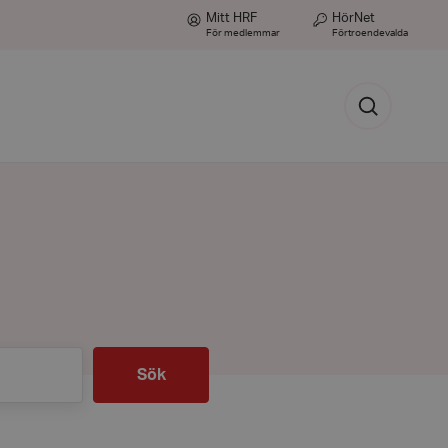
Mitt HRF
HörNet
För medlemmar
Förtroendevalda
Sök
Sök