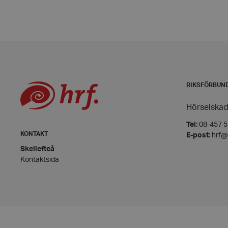
__cf_bm
CookieScriptConse
RIKSFÖRBUN
Hörselskad
woocommerce_item
Tel:
08-457 55
KONTAKT
E-post:
hrf@
Skellefteå
woocommerce_cart
Kontaktsida
wp_woocommerce_s
{32}
woocommerce_rece