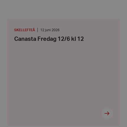
Canasta
Fredag
12/6
PLATS
:
Datum:
SKELLEFTEÅ
12 juni 2026
kl
12
Canasta Fredag 12/6 kl 12
12
juni
2026