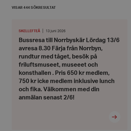
VISAR 444 SÖKRESULTAT
Bussresa
till
Norrbyskär
PLATS
:
Datum:
SKELLEFTEÅ
13 juni 2026
Lördag
13
Bussresa till Norrbyskär Lördag 13/6
13/6
juni
avresa
2026
avresa 8.30 Färja från Norrbyn,
8.30
Färja
rundtur med tåget, besök på
från
Norrbyn,
friluftsmuseet, museeet och
rundtur
konsthallen . Pris 650 kr medlem,
med
tåget,
750 kr icke medlem inklusive lunch
besök
på
och fika. Välkommen med din
friluftsmuseet,
museeet
anmälan senast 2/6!
och
konsthallen
.
Pris
650
kr
medlem,