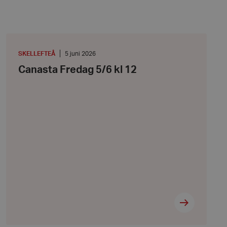
Canasta
Fredag
5/6
PLATS
:
Datum:
SKELLEFTEÅ
5 juni 2026
kl
5
Canasta Fredag 5/6 kl 12
12
juni
2026