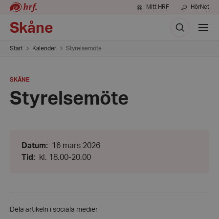
Mitt HRF
HörNet
Sök
Skåne
Visa
meny
Start
Kalender
Styrelsemöte
PLATS
:
SKÅNE
Styrelsemöte
Datum:
Datum
:
16 mars 2026
16
Från:
Tid
:
kl. 18.00-20.00
mars
kl.
2026
18.00
-
Till:
kl.
20.00
Dela artikeln i sociala medier