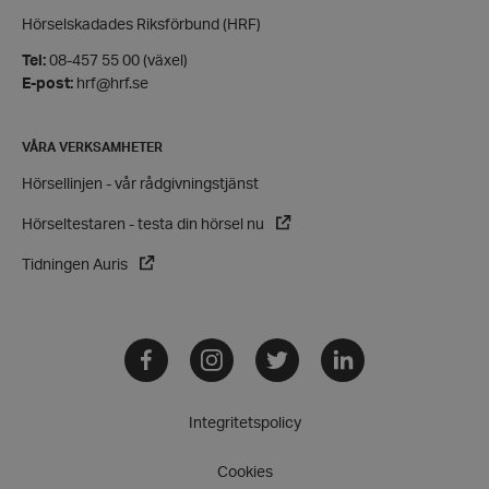
Funktioner
Hörselskadades Riksförbund (HRF)
Strikt nödvändiga kakor tillåter
Tel:
08-457 55 00 (växel)
kärnwebbplatsfunktioner som användarinloggning
E-post:
hrf@hrf.se
och kontohantering. Webbplatsen kan inte
användas ordentligt utan strikt nödvändiga cookies.
Leverantör
/
Namn
VÅRA VERKSAMHETER
Domän
Hörsellinjen - vår rådgivningstjänst
hrf-popup-closed-*
hrf.se
Hörseltestaren - testa din hörsel nu
Tidningen Auris
Facebook
Instagram
Twitter
LinkedIn
wordpress_test_cookie
Automattic
Inc.
hrf.se
Integritetspolicy
Google
Privacy Policy
Cookies