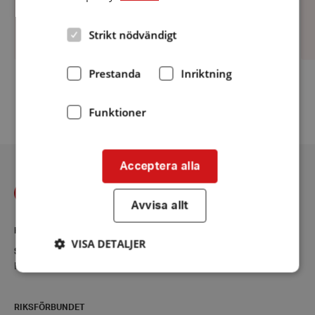
Höör med goda...
Strikt nödvändigt
Prestanda
Inriktning
Fler aktiviteter
Funktioner
Acceptera alla
Avvisa allt
KONTAKT
VISA DETALJER
Skåne
Kontaktsida
Strikt nödvändigt
Prestanda
Inriktning
RIKSFÖRBUNDET