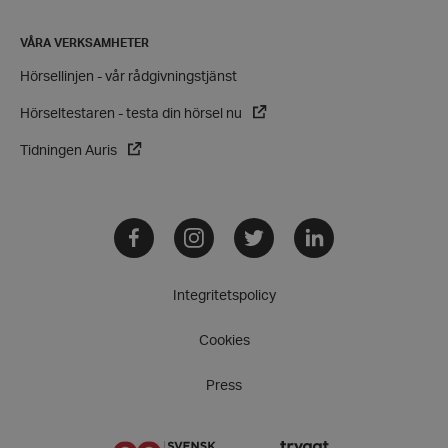
Strikt nödvändiga kakor tillåter
kärnwebbplatsfunktioner som användarinloggning
och kontohantering. Webbplatsen kan inte
VÅRA VERKSAMHETER
användas ordentligt utan strikt nödvändiga cookies.
Hörsellinjen - vår rådgivningstjänst
Leverantör
/
Namn
Domän
Hörseltestaren - testa din hörsel nu
hrf-popup-closed-*
hrf.se
Tidningen Auris
Facebook
Instagram
Twitter
LinkedIn
wordpress_test_cookie
Automattic
Integritetspolicy
Inc.
hrf.se
Cookies
Google
Privacy Policy
Press
PHPSESSID
PHP.net
hrf.se