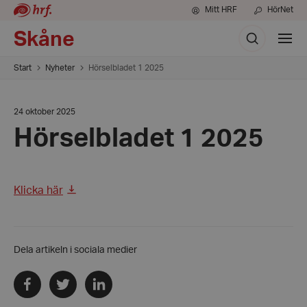
Mitt HRF
HörNet
Sök
Skåne
Visa
meny
Start
Nyheter
Hörselbladet 1 2025
Datum:
24 oktober 2025
24
Hörselbladet 1 2025
oktober
2025
Klicka här
Dela artikeln i sociala medier
Dela
Dela
Dela
via
via
via
facebook
twitter
linkedin