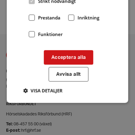
Strikt nödvändigt
Fler nyheter
Prestanda
Inriktning
Funktioner
Acceptera alla
KONTAKT
Avvisa allt
Skåne
Kontaktsida
VISA DETALJER
RIKSFÖRBUNDET
Hörselskadades Riksförbund (HRF)
Strikt nödvändigt
Prestanda
Inriktning
Tel:
08-457 55 00 (växel)
Funktioner
E-post:
hrf@hrf.se