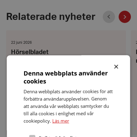
Föregående
Relaterade nyheter
Näst
Hörselbladet
Fö
da
15
Datum:
22 juni 2026
no
22
Hörselbladet
juni
2026
×
Här kommer Hörselbladet 1 för 2026 Trevlig
Denna webbplats använder
läsning! HÖRSELBLADET 1 26
cookies
Denna webbplats använder cookies för att
förbättra användarupplevelsen. Genom
att använda vår webbplats samtycker du
till alla cookies i enlighet med vår
cookiepolicy.
Läs mer