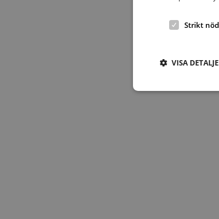
Strikt nö
VISA DETALJ
Strikt nödvändiga ka
användas ordentligt 
Namn
hrf-popup-closed-*
wordpress_test_coo