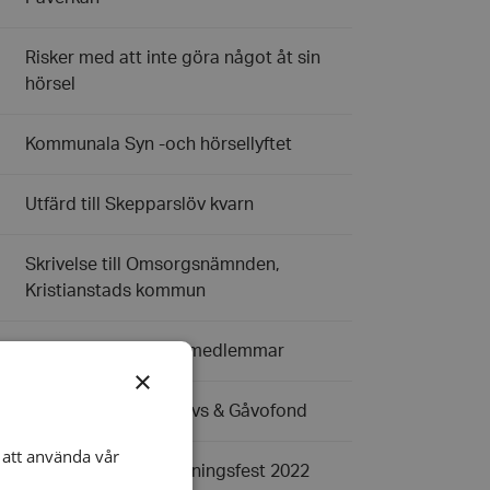
Risker med att inte göra något åt sin
hörsel
Kommunala Syn -och hörsellyftet
Utfärd till Skepparslöv kvarn
Skrivelse till Omsorgsnämnden,
Kristianstads kommun
Information till våra medlemmar
×
HRF Kristianstads Arvs & Gåvofond
att använda vår
Höstmöte och inflyttningsfest 2022