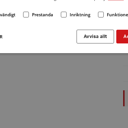
dvändigt
Prestanda
Inriktning
Funktione
ER
Avvisa allt
A
Strikt nödvändigt
Prestanda
Inriktning
Funktioner
kor tillåter kärnwebbplatsfunktioner som användarinloggning och kontohantering. We
utan strikt nödvändiga cookies.
Leverantör
/
Utgång
Beskrivning
Domän
hrf.se
Session
Används för att spara va
stänger en notis. Denna c
ingen information som k
identifiering av använda
kie
Session
Används på webbplatser
Automattic
Wordpress. Testar om we
Inc.