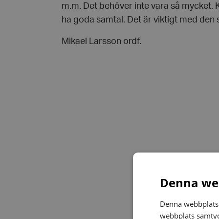
m.m. Det behöver inte vara så mycket. 
ha goda samtal. Det är viktigt med den 
Mikael Larsson ordf.
Denna web
Denna webbplats 
webbplats samtyck