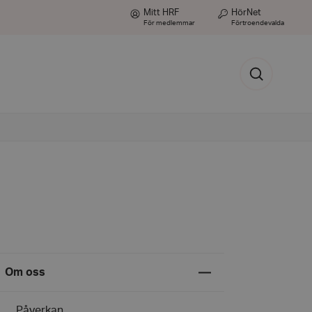
Mitt HRF
HörNet
För medlemmar
Förtroendevalda
Sök
Expandera
Om oss
undermeny
för
Om
Påverkan
oss