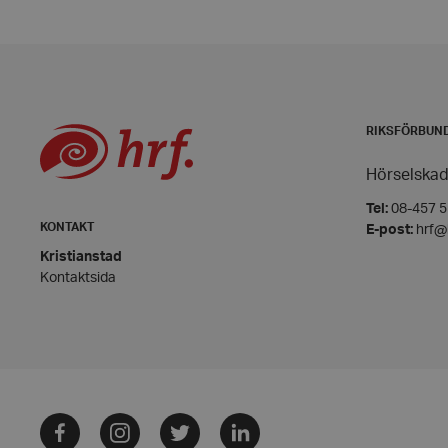
PHPSESSID
RIKSFÖRBUN
Hörselskad
VISITOR_PRIVACY_
Tel:
08-457 55
KONTAKT
E-post:
hrf@
Kristianstad
Kontaktsida
__cf_bm
CookieScriptConse
Facebook
Instagram
Twitter
LinkedIn