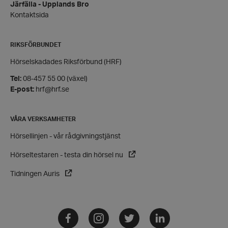
Domän
Järfälla - Upplands Bro
Kontaktsida
hrf-popup-closed-*
hrf.se
RIKSFÖRBUNDET
Hörselskadades Riksförbund (HRF)
Tel:
08-457 55 00 (växel)
E-post:
hrf@hrf.se
wordpress_test_cookie
Automattic
Inc.
hrf.se
VÅRA VERKSAMHETER
Google Privacy
Hörsellinjen - vår rådgivningstjänst
Policy
Hörseltestaren - testa din hörsel nu
PHPSESSID
PHP.net
hrf.se
Tidningen Auris
Facebook
Instagram
Twitter
LinkedIn