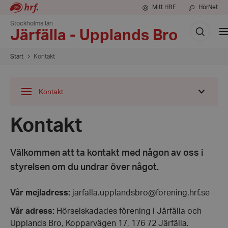
Mitt HRF
HörNet
Stockholms län
Sök
V
Järfälla - Upplands Bro
m
Start
Kontakt
Kontakt
Visa
undermeny
för
Kontakt
Välkommen att ta kontakt med någon av oss i
styrelsen om du undrar över något.
Vår mejladress:
jarfalla.upplandsbro@forening.hrf.se
Vår adress:
Hörselskadades förening i Järfälla och
Upplands Bro, Kopparvägen 17, 176 72 Järfälla.