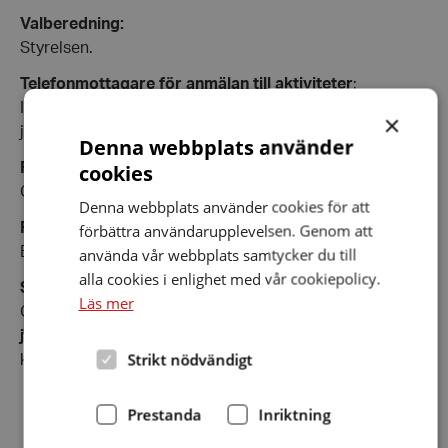
Valberedning:
Styrelsen.
Telefonmottagare för anmälan till aktiviteter
:
Inger Eriksson, 070-3388227 eller
×
jarfalla.upplandsbro@forening.hrf.se
Denna webbplats använder
cookies
Festkommittén:
Gerthy Ahlsén och Monica Askling.
Denna webbplats använder cookies för att
Reseledare:
förbättra användarupplevelsen. Genom att
Björn Blom,
använda vår webbplats samtycker du till
evabjornblom@gmail.com
alla cookies i enlighet med vår cookiepolicy.
Slingansvarig:
Läs mer
Örjan Söderberg. Skriv till
jarfalla.upplandsbro@forening.hrf.se
om du vill ha
Strikt nödvändigt
kontakt med Örjan.
Prestanda
Inriktning