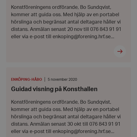
Konstföreningens ordförande, Bo Sundqvist,
kommer att guida oss. Med hjälp av en portabel
hörslinga och begränsat antal deltagare håller vi
VISITOR_PRIVACY_METADATA
YouTube
distans. Anmälan senast 20 nov till 076 843 91 91
.youtube.com
eller via e-post till enkoping@forening.hrf.se...
Guidad
visning
på
PLATS
:
Datum:
ENKÖPING-HÅBO
5 november 2020
Konsthallen
5
Guidad visning på Konsthallen
november
2020
Konstföreningens ordförande, Bo Sundqvist,
kommer att guida oss. Med hjälp av en portabel
__cf_bm
Cloudflare
Inc.
hörslinga och begränsat antal deltagare håller vi
.vimeo.com
distans. Anmälan senast 30 okt till 076 843 91 91
eller via e-post till enkoping@forening.hrf.se...