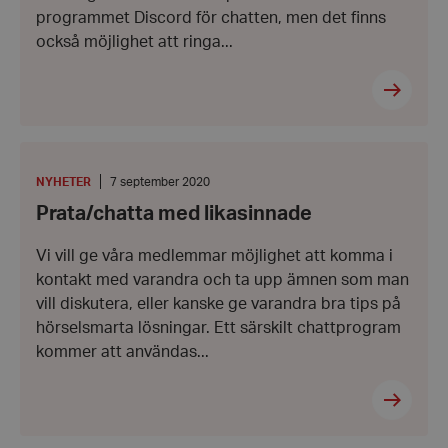
programmet Discord för chatten, men det finns
också möjlighet att ringa...
Prata/chatta
med
likasinnade
KATEGORI
:
Datum:
NYHETER
7 september 2020
7
Prata/chatta med likasinnade
september
2020
Vi vill ge våra medlemmar möjlighet att komma i
kontakt med varandra och ta upp ämnen som man
vill diskutera, eller kanske ge varandra bra tips på
hörselsmarta lösningar. Ett särskilt chattprogram
kommer att användas...