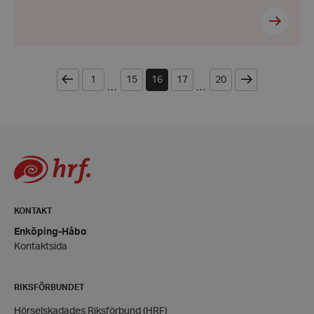
CookieScriptConsent
CookieScript
hrf.se
Föregående
Nästa
1
15
16
17
20
...
...
woocommerce_items_in_cart
Automattic
Inc.
hrf.se
KONTAKT
Enköping-Håbo
woocommerce_cart_hash
Automattic
Kontaktsida
Inc.
hrf.se
RIKSFÖRBUNDET
wp_woocommerce_session_[abcdef0123456789]
hrf.se
Hörselskadades Riksförbund (HRF)
{32}