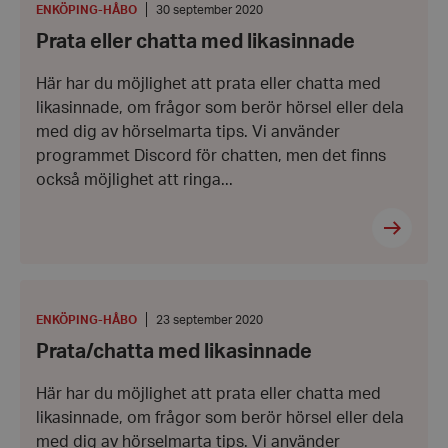
chatta
PLATS
:
Datum:
ENKÖPING-HÅBO
30 september 2020
med
30
Prata eller chatta med likasinnade
likasinnade
september
2020
Här har du möjlighet att prata eller chatta med
likasinnade, om frågor som berör hörsel eller dela
med dig av hörselmarta tips. Vi använder
programmet Discord för chatten, men det finns
också möjlighet att ringa...
Prata/chatta
med
likasinnade
PLATS
:
Datum:
ENKÖPING-HÅBO
23 september 2020
23
Prata/chatta med likasinnade
september
2020
Här har du möjlighet att prata eller chatta med
likasinnade, om frågor som berör hörsel eller dela
med dig av hörselmarta tips. Vi använder