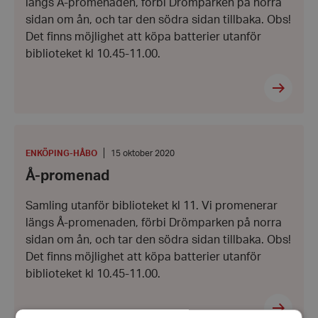
längs Å-promenaden, förbi Drömparken på norra
sidan om ån, och tar den södra sidan tillbaka. Obs!
Det finns möjlighet att köpa batterier utanför
biblioteket kl 10.45-11.00.
Å-
promenad
PLATS
:
Datum:
ENKÖPING-HÅBO
15 oktober 2020
15
Å-promenad
oktober
2020
Samling utanför biblioteket kl 11. Vi promenerar
längs Å-promenaden, förbi Drömparken på norra
sidan om ån, och tar den södra sidan tillbaka. Obs!
Det finns möjlighet att köpa batterier utanför
biblioteket kl 10.45-11.00.