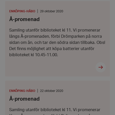
Å-
promenad
PLATS
:
Datum:
ENKÖPING-HÅBO
29 oktober 2020
29
Å-promenad
oktober
2020
Samling utanför biblioteket kl 11. Vi promenerar
längs Å-promenaden, förbi Drömparken på norra
sidan om ån, och tar den södra sidan tillbaka. Obs!
Det finns möjlighet att köpa batterier utanför
biblioteket kl 10.45-11.00.
Å-
promenad
PLATS
:
Datum:
ENKÖPING-HÅBO
22 oktober 2020
22
Å-promenad
oktober
2020
Samling utanför biblioteket kl 11. Vi promenerar