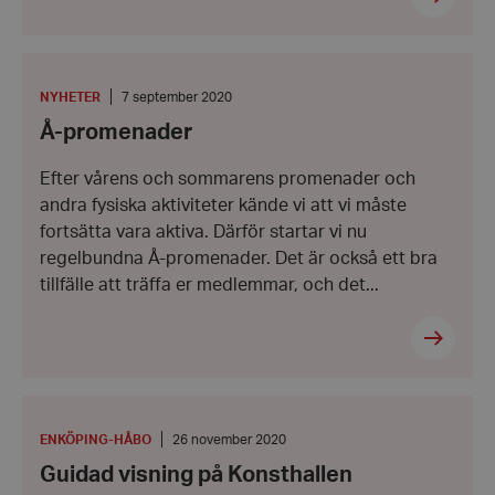
Å-
promenader
KATEGORI
:
Datum:
wordpress_test_cookie
NYHETER
7 september 2020
Automattic
7
Inc.
Å-promenader
hrf.se
september
2020
Efter vårens och sommarens promenader och
Google
andra fysiska aktiviteter kände vi att vi måste
Privacy Policy
fortsätta vara aktiva. Därför startar vi nu
PHPSESSID
PHP.net
hrf.se
regelbundna Å-promenader. Det är också ett bra
tillfälle att träffa er medlemmar, och det...
Guidad
visning
på
PLATS
:
Datum:
ENKÖPING-HÅBO
26 november 2020
Konsthallen
26
Guidad visning på Konsthallen
november
2020