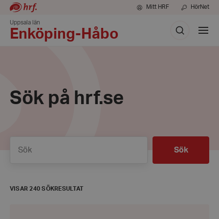
Mitt HRF
HörNet
Uppsala län
Sök
Visa
Enköping-Håbo
meny
Sök på hrf.se
Sök
Sök
VISAR 240 SÖKRESULTAT
Prata
eller