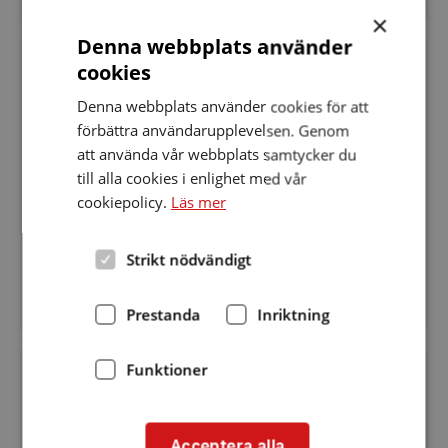
×
Denna webbplats använder
Å-
promenad
cookies
PLATS
:
Datum:
ENKÖPING-HÅBO
8 oktober 2020
8
Denna webbplats använder cookies för att
Å-promenad
oktober
2020
förbättra användarupplevelsen. Genom
Samling utanför biblioteket kl 11. Vi promenerar
att använda vår webbplats samtycker du
längs Å-promenaden, förbi Drömparken på norra
till alla cookies i enlighet med vår
sidan om ån, och tar den södra sidan tillbaka. Obs!
cookiepolicy.
Läs mer
Det finns möjlighet att köpa batterier utanför
biblioteket kl 10.45-11.00.
Strikt nödvändigt
Prestanda
Inriktning
Å-
Funktioner
promenad
PLATS
:
Datum:
ENKÖPING-HÅBO
1 oktober 2020
1
Å-promenad
oktober
2020
Acceptera alla