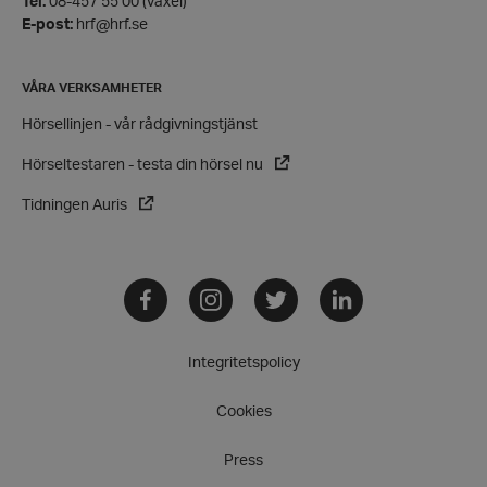
Tel:
08-457 55 00 (växel)
E-post:
hrf@hrf.se
PHPSESSID
PHP.net
VÅRA VERKSAMHETER
hrf.se
Hörsellinjen - vår rådgivningstjänst
Hörseltestaren - testa din hörsel nu
Tidningen Auris
Facebook
Instagram
Twitter
LinkedIn
Integritetspolicy
Cookies
VISITOR_PRIVACY_METADATA
YouTube
.youtube.com
Press