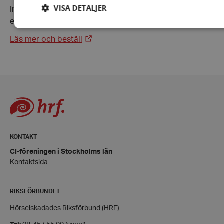
VISA DETALJER
Innehållet, det viktiga, det meningsfulla är hämtat ur
ett kommunikationsnät för hörselskadade på internet.
Läs mer och beställ
Strikt nödvändigt
Prestanda
Inriktning
Funktion
Strikt nödvändiga kakor tillåter kärnwebbplatsfunktioner som
användarinloggning och kontohantering. Webbplatsen kan inte anv
ordentligt utan strikt nödvändiga cookies.
Leverantör
/
Namn
Domän
hrf-popup-closed-*
hrf.se
KONTAKT
CI-föreningen i Stockholms län
Kontaktsida
RIKSFÖRBUNDET
wordpress_test_cookie
Automattic
Inc.
Hörselskadades Riksförbund (HRF)
hrf.se
Google Privacy Policy