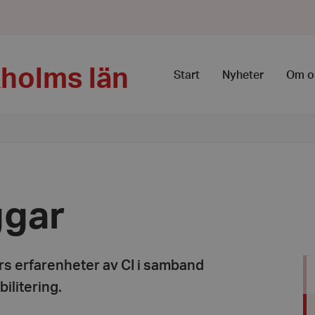
kholms län
Start
Nyheter
Om o
ggar
rs erfarenheter av CI i samband
ilitering.