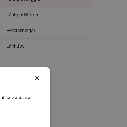
Lästips: Böcker
Föreläsningar
Länktips
×
att använda vår
r