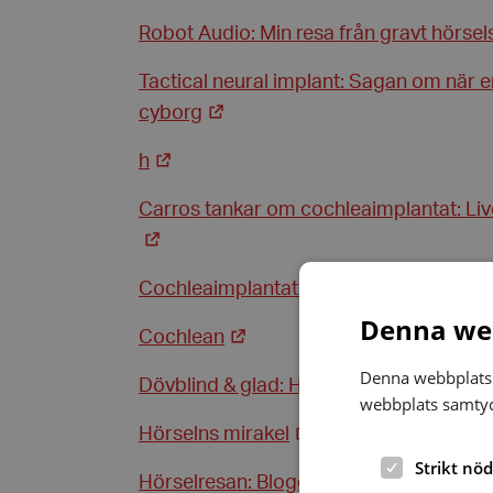
Robot Audio: Min resa från gravt hörsel
Tactical neural implant: Sagan om när en 
cyborg
h
Carros tankar om cochleaimplantat: Liv
Cochleaimplantat.nu: En sida om cochl
Denna web
Cochlean
Denna webbplats 
Dövblind & glad: Hur går det med mitt C
webbplats samtyck
Hörselns mirakel
Strikt nö
Hörselresan: Bloggen om Henry och en