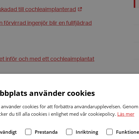
skadad till cochleaimplanterad
förvirrad ingenjör blir en fullfjädrad
et inför och med ett cochleaimplantat
eaimplantat
bplats använder cookies
använder cookies för att förbättra användarupplevelsen. Genom 
I?
er du till alla cookies i enlighet med vår cookiepolicy.
Läs mer
dvändigt
Prestanda
Inriktning
Funktione
 massa hörsel