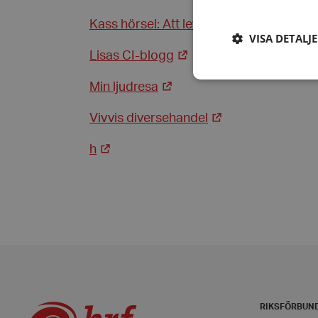
Kass hörsel: Att leva med hörselnedsät
VISA DETALJ
Lisas CI-blogg
Min ljudresa
Vivvis diversehandel
Strikt nödvändiga ka
användas ordentligt 
h
Namn
hrf-popup-closed-*
wordpress_test_coo
PHPSESSID
RIKSFÖRBUN