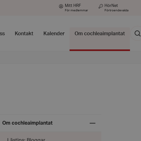
Mitt HRF
HörNet
För medlemmar
Förtroendevalda
Sök
ss
Kontakt
Kalender
Om cochleaimplantat
Expandera
Om cochleaimplantat
undermeny
för
Om
Lästips: Bloggar
cochleaimplantat