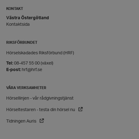
hrf-popup-closed-*
hrf.se
KONTAKT
Västra Östergötland
Kontaktsida
RIKSFÖRBUNDET
Hörselskadades Riksförbund (HRF)
wordpress_test_cookie
Automattic
Inc.
Tel:
08-457 55 00 (växel)
hrf.se
E-post:
hrf@hrf.se
Google
Privacy Policy
VÅRA VERKSAMHETER
PHPSESSID
PHP.net
Hörsellinjen - vår rådgivningstjänst
hrf.se
Hörseltestaren - testa din hörsel nu
Tidningen Auris