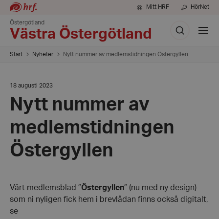
Mitt HRF
HörNet
Östergötland
Sök
Visa
Västra Östergötland
meny
Start
Nyheter
Nytt nummer av medlemstidningen Östergyllen
Datum:
18 augusti 2023
18
Nytt nummer av
augusti
2023
medlemstidningen
Östergyllen
Vårt medlemsblad ”
Östergyllen
” (nu med ny design)
som ni nyligen fick hem i brevlådan finns också digitalt,
se