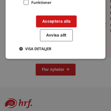
Aktiviteter första halvåret på Vättersol, Varamon
Funktioner
Motala Årsmötet i HRF Västra Östergötland
kommer att hållas den 7 mars. pdf kan laddas
hem nedan (klicka på länken)
Acceptera alla
https://drive.google.com/file/d/1h49fDqZsOmX4HXu
usp=sharing Notera också att medlemsavgiften
Avvisa allt
har höjts för 2026...
VISA DETALJER
Strikt nödvändigt
Prestanda
Inriktning
Fler nyheter
Funktioner
Strikt nödvändiga kakor tillåter
kärnwebbplatsfunktioner som användarinloggning
och kontohantering. Webbplatsen kan inte
användas ordentligt utan strikt nödvändiga cookies.
Leverantör
/
Namn
Domän