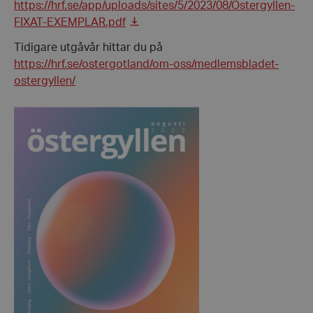
https://hrf.se/app/uploads/sites/5/2023/08/Ostergyllen-
FIXAT-EXEMPLAR.pdf
Tidigare utgåvår hittar du på
https://hrf.se/ostergotland/om-oss/medlemsbladet-
ostergyllen/