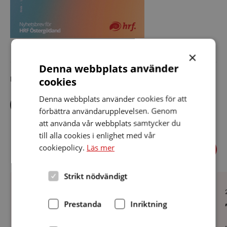
×
Denna webbplats använder
cookies
Dela artikeln i sociala medier
Denna webbplats använder cookies för att
Dela
Dela
Dela
via
via
via
förbättra användarupplevelsen. Genom
facebook
twitter
linkedin
att använda vår webbplats samtycker du
till alla cookies i enlighet med vår
Föregående
Relaterade nyheter
cookiepolicy.
Läs mer
Näst
Strikt nödvändigt
Program
”Bl
för
vä
2026
m
Datum:
27 december 2025
di
27
Prestanda
Inriktning
Program för 2026
hö
december
2025