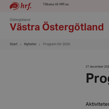
Tillbaka till HRF.se
Östergötland
Västra Östergötland
Start
Nyheter
Program för 2026
Datum:
27 december 20
27
december
Pro
2025
Aktivitete