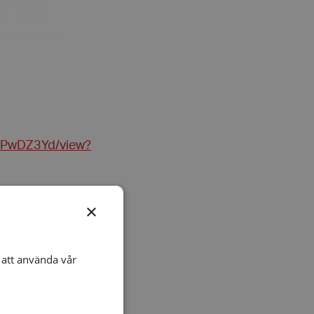
0PwDZ3Yd/view?
 på
×
att använda vår
skap ​
ap) ​