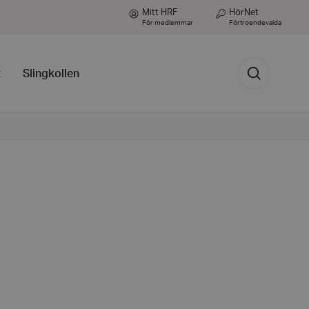
Mitt HRF
HörNet
För medlemmar
Förtroendevalda
Sök
t
Slingkollen