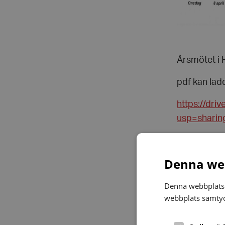
Årsmötet i 
pdf kan lad
https://dr
usp=sharin
Notera ocks
förbundsmöt
Denna web
Medlemsavgi
Denna webbplats 
360 kr/år (
webbplats samtyck
480 kr/år (
144 kr/år (