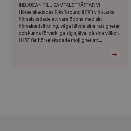
INBJUDAN TILL SAMTALSTRÄFFAR Vi i
Hörselskadades Riksförbund (HRF) vill stärka
hörselskadade att vara öppna med sin
hörselnedsättning, våga hävda sina rättigheter
och kunna förverkliga sig själva, på sina villkor.
VISITOR_PRIVACY_
I HRF får hörselskadade möjlighet att...
__cf_bm
CookieScriptConse
woocommerce_item