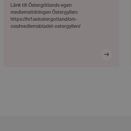
allmänt identifierare
Länk till Östergötlands egen
hålla variabler för
 normalt ett
medlemstidningen Östergyllen:
nummer, hur det
kt för webbplatsen,
https://hrf.se/ostergotland/om-
t bibehålla en
nvändare mellan
oss/medlemsbladet-ostergyllen/
 att lagra
 sekretessval för
ebbplatsen. Den
 besökarens
esspolicyer och
täller att deras
tida sessioner.
att skilja mellan
 är fördelaktigt för
giltiga rapporter om
ebbplats.
 Cookie-Script.com-
håg preferenserna
t är nödvändigt att
ebanner fungerar
 avgöra när
ndras.