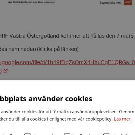
HRF Västra Östergötland kommer att hållas den 7 mars.
das hem nedan (klicka på länken)
ive.google.com/file/d/1h49fDqZsOmX4HXuCqE1QRGa_
g
å att medlemsavgiften har höjts för 2026 enligt beslut
et i maj 2025.
bplats använder cookies
ft 2026 –2029 kommer nu att vara: ​
använder cookies för att förbättra användarupplevelsen. Genom 
30 kr/månad) för ordinarie medlemskap och stödmedlem
er du till alla cookies i enlighet med vår cookiepolicy.
Läs mer
40 kr/månad) för familjemedlemskap (ordinarie medlemsk
12 kr/månad) för dubbelmedlemskap i annan förening​