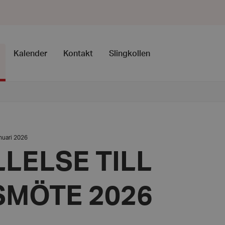
Kalender
Kontakt
Slingkollen
um:
nuari 2026
LELSE TILL
ari
6
SMÖTE 2026