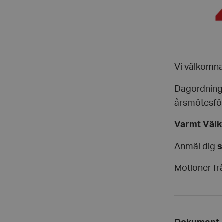
Vi välkomna
Dagordning 
årsmötesför
Varmt Väl
Anmäl dig
s
Motioner fr