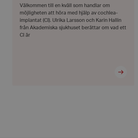
Välkommen till en kväll som handlar om
möjligheten att höra med hjälp av cochlea-
__cf_bm
implantat (CI). Ulrika Larsson och Karin Hallin
från Akademiska sjukhuset berättar om vad ett
CI är
CookieScriptConse
woocommerce_item
woocommerce_cart
wp_woocommerce_s
{32}
woocommerce_rece