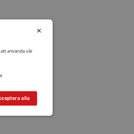
×
att använda vår
r
cceptera alla