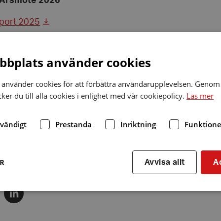
Årsmöte 2026
pport 2025
dget för 2026
bplats använder cookies
ort 2025/12/31
använder cookies för att förbättra användarupplevelsen. Genom 
splan 2026 HRF Tranås
er du till alla cookies i enlighet med vår cookiepolicy.
Läs mer
sberättelse HRF Tranås 2025
dvändigt
Prestanda
Inriktning
Funktione
ER
Avvisa allt
A
 i sociala medier
Dela
via
r
linkedin
Strikt nödvändigt
Prestanda
Inriktning
Funktioner