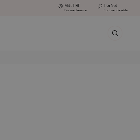
Mitt HRF
HörNet
För medlemmar
Förtroendevalda
Sök