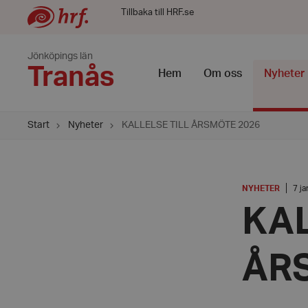
Tillbaka till HRF.se
Jönköpings län
Tranås
Hem
Om oss
Nyheter
Start
Nyheter
KALLELSE TILL ÅRSMÖTE 2026
KATEGORI
:
Dat
NYHETER
7 ja
7
KAL
janu
202
ÅR