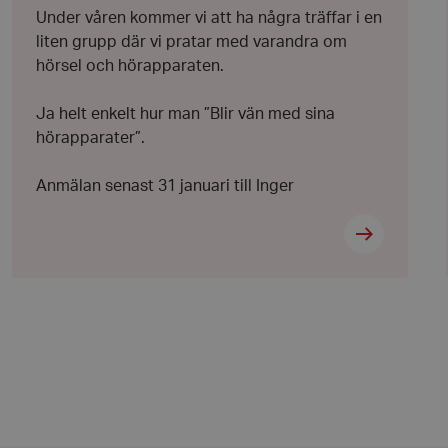
täller att deras
tida sessioner.
Under våren kommer vi att ha några träffar i en
liten grupp där vi pratar med varandra om
att skilja mellan
 är fördelaktigt för
hörsel och hörapparaten.
giltiga rapporter om
ebbplats.
Ja helt enkelt hur man ”Blir vän med sina
 Cookie-Script.com-
håg preferenserna
hörapparater”.
t är nödvändigt att
ebanner fungerar
Anmälan senast 31 januari till Inger
 avgöra när
ndras.
 avgöra när
ndras.
rmation som
sessionens
e. För
t slumpmässigt
tarkt ID.
gen visade